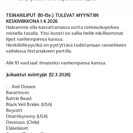
TEINARILIPUT (10-15v.) TULEVAT MYYNTIIN
KESKIVIIKKONA 1.4.2026
Haluamme olla kasvattamassa uutta rokkisukupolvea
monella tavalla. Yksi konsti on sallia heille edullisemmat
liput vanhempiensa kanssa.
Henkilöllisyys/ikä on pystyttävä todistamaan rannekkeen
vaihdossa festarialueen portilla.
Alle 10 vuotiaat ilmaiseksi vanhempansa kanssa.
Julkaistut esiintyjät (
12.3.2026
)
... And Oceans
Barathrum
Battle Beast
Black Veil Brides (USA)
Boycott
Deathbyromy (USA)
Decessus (Chile)
Eläkeläiset