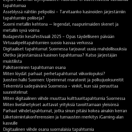
tapahtumaa
Asseblyssä nähtiin pelipoliisi – Tarvitaanko kasinoiden järjestämiin
tapahtumiin poliiseja?
Suomi metallin kehtona — legendat, naapurimaiden skenet ja
metallin syvä voima
Budapestin kesäfestivaali 2025 – Opas täydelliseen päivään
Virtuaalipelitapahtumien suosio kasvaa verkossa
Digitaaliset tapahtumat Suomessa tarjoavat uusia mahdollisuuksia
Oletko järjestämässä kasinon tapahtumaa? Katso järjestäjän
muistilista
Palkitseminen tapahtuman osana
Miten löydät parhaat perhetapahtumat viikonlopuksi?
Juosten halki Suomen: Upeimmat maratonit ja polkujuoksureitit
Tekemistä sadepäivänä Suomessa – vinkit, kun sää peruuttaa
suunnitelmat
Miten digitaalinen viihde muuttaa kulttuuritapahtumia Suomessa
Miten livelähetykset auttavat yrityksiä tavoittamaan yleisönsä
Parhaat viihdetapahtumat, jotka sinun pitäisi kokea ainakin kerran
Liiketoimintakonferenssien ja turnausten merkitys iGaming-alan
kasvulle
Digitaalinen viihde osana suomalaisia tapahtumia