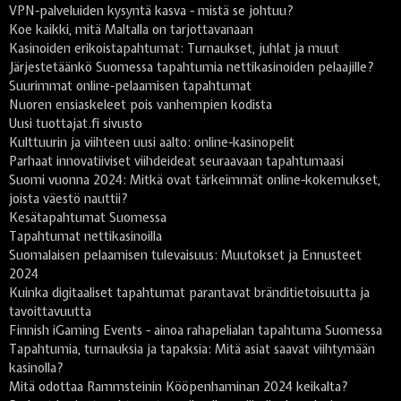
VPN-palveluiden kysyntä kasva - mistä se johtuu?
Koe kaikki, mitä Maltalla on tarjottavanaan
Kasinoiden erikoistapahtumat: Turnaukset, juhlat ja muut
Järjestetäänkö Suomessa tapahtumia nettikasinoiden pelaajille?
Suurimmat online-pelaamisen tapahtumat
Nuoren ensiaskeleet pois vanhempien kodista
Uusi tuottajat.fi sivusto
Kulttuurin ja viihteen uusi aalto: online-kasinopelit
Parhaat innovatiiviset viihdeideat seuraavaan tapahtumaasi
Suomi vuonna 2024: Mitkä ovat tärkeimmät online-kokemukset,
joista väestö nauttii?
Kesätapahtumat Suomessa
Tapahtumat nettikasinoilla
Suomalaisen pelaamisen tulevaisuus: Muutokset ja Ennusteet
2024
Kuinka digitaaliset tapahtumat parantavat bränditietoisuutta ja
tavoittavuutta
Finnish iGaming Events - ainoa rahapelialan tapahtuma Suomessa
Tapahtumia, turnauksia ja tapaksia: Mitä asiat saavat viihtymään
kasinolla?
Mitä odottaa Rammsteinin Kööpenhaminan 2024 keikalta?