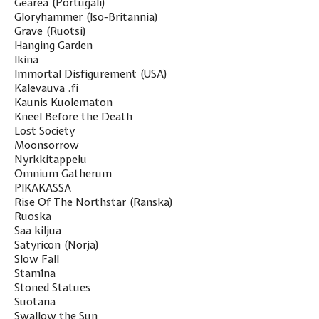
Gearea (Portugali)
Gloryhammer (Iso-Britannia)
Grave (Ruotsi)
Hanging Garden
Ikinä
Immortal Disfigurement (USA)
Kalevauva .fi
Kaunis Kuolematon
Kneel Before the Death
Lost Society
Moonsorrow
Nyrkkitappelu
Omnium Gatherum
PIKAKASSA
Rise Of The Northstar (Ranska)
Ruoska
Saa kiljua
Satyricon (Norja)
Slow Fall
Stam1na
Stoned Statues
Suotana
Swallow the Sun