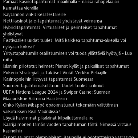
Parhaat kasinotapahtumat maailmalla – näissä rahapelaajan
kannattaa vierailla
Käytännön vinkit kesäfestareille
Nettikasinot ja e-tapahtumat yhdistävät voimansa
Hybriditapahtumat: Virtuaaliset ja perinteiset tapahtumat
yhdistyvät
Festivaalien uudet tuulet: Mitä kaikkea tapahtuma-alueella voi
nykyään kokea?
Yritystapahtumiin osallistuminen voi tuoda yllättäviä hyötyjä - Lue
mitä
Islannin piilotetut helmet: Pienet kylät ja paikalliset tapahtumat
Pokerin Strategiat ja Taktiset Vinkit Verkko Pelaajille
Kasinopeleihin liittyvät tapahtumat Suomessa
Suomen tapahtumakulttuuri: Uudet tuulet ja ilmiöt
UEFA Nations League 2024 ja Swiper Casino: Suomen
Maajoukkue Valmiina Haasteisiin
Onko Kylian Mbappé epäonnistunut tekemään välittömän
vaikutuksen Real Madridissa?
Löydä halvimmat pikalainat kilpailuttamalla ne
Käärijä monen tämän vuoden tapahtuman tähti: Nimessä viittaus
kasinoihin
Esport sai omat olympialaiset: Kasinoille ei odotettavissa vastaavaa