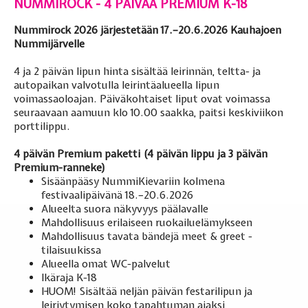
NUMMIROCK - 4 PÄIVÄÄ PREMIUM K-18
Nummirock 2026 järjestetään 17.–20.6.2026 Kauhajoen
Nummijärvelle
4 ja 2 päivän lipun hinta sisältää leirinnän, teltta- ja
autopaikan valvotulla leirintäalueella lipun
voimassaoloajan. Päiväkohtaiset liput ovat voimassa
seuraavaan aamuun klo 10.00 saakka, paitsi keskiviikon
porttilippu.
4 päivän Premium paketti (4 päivän lippu ja 3 päivän
Premium-ranneke)
Sisäänpääsy NummiKievariin kolmena
festivaalipäivänä 18.–20.6.2026
Alueelta suora näkyvyys päälavalle
Mahdollisuus erilaiseen ruokailuelämykseen
Mahdollisuus tavata bändejä meet & greet -
tilaisuukissa
Alueella omat WC-palvelut
Ikäraja K-18
HUOM! Sisältää neljän päivän festarilipun ja
leiriytymisen koko tapahtuman ajaksi