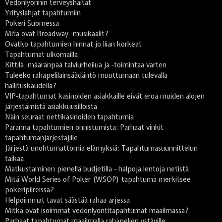
Vedonlyönnin terveyshaitat
Yrityslahjat tapahtumiin
Pokeri Suomessa
Mitä ovat Broadway -musikaalit?
Ovatko tapahtumien hinnat jo liian korkeat
Tapahtumat ulkomailla
Kittilä: määränpää talviurheilua ja -toimintaa varten
Tuleeko rahapelilainsäädäntö muuttumaan tulevalla
hallituskaudella?
VIP-tapahtumat kasinoiden asiakkaille eivät eroa muiden alojen
järjestämistä asiakkuusilloista
Näin seuraat nettikasinoiden tapahtumia
Paranna tapahtumien onnistumista: Parhaat vinkit
tapahtumanjärjestäjille
Järjestä unohtumattomia elämyksiä: Tapahtumasuunnittelun
taikaa
Matkustaminen pienellä budjetilla - halpoja lentoja netistä
Mitä World Series of Poker (WSOP) tapahtuma merkitsee
pokeripiireissä?
Helpoimmat tavat säästää rahaa arjessa
Mitkä ovat isoimmat vedonlyöntitapahtumat maailmassa?
Parhaat tapahtumat maailmalla rahapelien ystäville