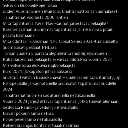
Syksy on klubikeikkojen aikaa
Uuden Vuosituhannen Muistoja: Unohtumattomat Suomalaiset
Tapahtumat vuodesta 2000 lähtien
Mitä tapahtumia Pay n Play -kasinot järjestävät pelaajille?
Kasinomaailman suurimmat tapahtumat ja miksi niissä pitäisi
päästä käymään?
Mitä odottaa Tukholman NHL Global Series 2023 -turnaukselta
Suomalaiset pelaajat NHL:ssä
Tämän vuoden 5 parasta älypuhelinta mobiilipelaamiseen
Kuka Barcelonan pelaajista ei vastaa odotuksia vuonna 2023
Mielenkiintoisia elokuvia rugbypelaajista
Euro 2024: Jalkapallon juhlaa Saksassa
Suositut Twitchin kasinokanavat – uudenlainen tapahtumatyyppi
Rahapelialalle ja kasinofaneille suunnatut tapahtumat vuodelle
2024
Tapahtumat Suomen suosituimmilla nettikasinoilla
Vuonna 2024 järjestettävät tapahtumat, jotka tulevat olemaan
keskiössä kasino- ja vedonlyöntisivustoilla
Elävän pokerin lumo netissä
Pokeripelien lumo nettikasinoilla
Kehien kuningas kohtaa virtuaalimaailman