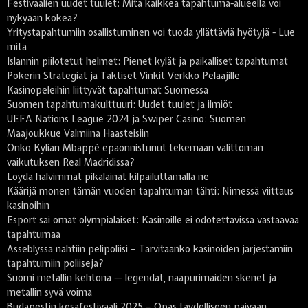
Festivaalien uudet tuulet: Mitä kaikkea tapahtuma-alueella voi
nykyään kokea?
Yritystapahtumiin osallistuminen voi tuoda yllättäviä hyötyjä - Lue
mitä
Islannin piilotetut helmet: Pienet kylät ja paikalliset tapahtumat
Pokerin Strategiat ja Taktiset Vinkit Verkko Pelaajille
Kasinopeleihin liittyvät tapahtumat Suomessa
Suomen tapahtumakulttuuri: Uudet tuulet ja ilmiöt
UEFA Nations League 2024 ja Swiper Casino: Suomen
Maajoukkue Valmiina Haasteisiin
Onko Kylian Mbappé epäonnistunut tekemään välittömän
vaikutuksen Real Madridissa?
Löydä halvimmat pikalainat kilpailuttamalla ne
Käärijä monen tämän vuoden tapahtuman tähti: Nimessä viittaus
kasinoihin
Esport sai omat olympialaiset: Kasinoille ei odotettavissa vastaavaa
tapahtumaa
Asseblyssä nähtiin pelipoliisi – Tarvitaanko kasinoiden järjestämiin
tapahtumiin poliiseja?
Suomi metallin kehtona — legendat, naapurimaiden skenet ja
metallin syvä voima
Budapestin kesäfestivaali 2025 – Opas täydelliseen päivään