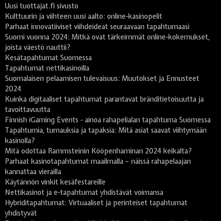
Uusi tuottajat.fi sivusto
Kulttuurin ja viihteen uusi aalto: online-kasinopelit
Parhaat innovatiiviset viihdeideat seuraavaan tapahtumaasi
Suomi vuonna 2024: Mitkä ovat tärkeimmät online-kokemukset,
joista väestö nauttii?
Kesätapahtumat Suomessa
Tapahtumat nettikasinoilla
Suomalaisen pelaamisen tulevaisuus: Muutokset ja Ennusteet
2024
Kuinka digitaaliset tapahtumat parantavat bränditietoisuutta ja
tavoittavuutta
Finnish iGaming Events - ainoa rahapelialan tapahtuma Suomessa
Tapahtumia, turnauksia ja tapaksia: Mitä asiat saavat viihtymään
kasinolla?
Mitä odottaa Rammsteinin Kööpenhaminan 2024 keikalta?
Parhaat kasinotapahtumat maailmalla – näissä rahapelaajan
kannattaa vierailla
Käytännön vinkit kesäfestareille
Nettikasinot ja e-tapahtumat yhdistävät voimansa
Hybriditapahtumat: Virtuaaliset ja perinteiset tapahtumat
yhdistyvät