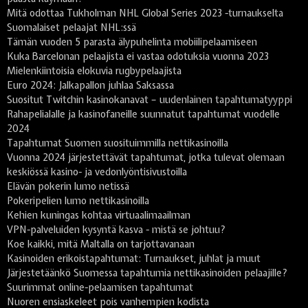
Mitä odottaa Tukholman NHL Global Series 2023 -turnaukselta
Suomalaiset pelaajat NHL:ssä
Tämän vuoden 5 parasta älypuhelinta mobiilipelaamiseen
Kuka Barcelonan pelaajista ei vastaa odotuksia vuonna 2023
Mielenkiintoisia elokuvia rugbypelaajista
Euro 2024: Jalkapallon juhlaa Saksassa
Suositut Twitchin kasinokanavat – uudenlainen tapahtumatyyppi
Rahapelialalle ja kasinofaneille suunnatut tapahtumat vuodelle
2024
Tapahtumat Suomen suosituimmilla nettikasinoilla
Vuonna 2024 järjestettävät tapahtumat, jotka tulevat olemaan
keskiössä kasino- ja vedonlyöntisivustoilla
Elävän pokerin lumo netissä
Pokeripelien lumo nettikasinoilla
Kehien kuningas kohtaa virtuaalimaailman
VPN-palveluiden kysyntä kasva - mistä se johtuu?
Koe kaikki, mitä Maltalla on tarjottavanaan
Kasinoiden erikoistapahtumat: Turnaukset, juhlat ja muut
Järjestetäänkö Suomessa tapahtumia nettikasinoiden pelaajille?
Suurimmat online-pelaamisen tapahtumat
Nuoren ensiaskeleet pois vanhempien kodista