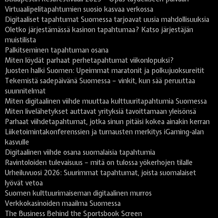
Virtuaalipelitapahtumien suosio kasvaa verkossa
Digitaaliset tapahtumat Suomessa tarjoavat uusia mahdollisuuksia
Oletko järjestämässä kasinon tapahtumaa? Katso järjestäjän
muistilista
Palkitseminen tapahtuman osana
Miten löydät parhaat perhetapahtumat viikonlopuksi?
Juosten halki Suomen: Upeimmat maratonit ja polkujuoksureitit
Tekemistä sadepäivänä Suomessa – vinkit, kun sää peruuttaa
suunnitelmat
Miten digitaalinen viihde muuttaa kulttuuritapahtumia Suomessa
Miten livelähetykset auttavat yrityksiä tavoittamaan yleisönsä
Parhaat viihdetapahtumat, jotka sinun pitäisi kokea ainakin kerran
Liiketoimintakonferenssien ja turnausten merkitys iGaming-alan
kasvulle
Digitaalinen viihde osana suomalaisia tapahtumia
Ravintoloiden tulevaisuus – mitä on tulossa yökerhojen tilalle
Urheiluvuosi 2026: Suurimmat tapahtumat, joista suomalaiset
lyövät vetoa
Suomen kulttuurimaiseman digitaalinen murros
Verkkokasinoiden maailma Suomessa
The Business Behind the Sportsbook Screen