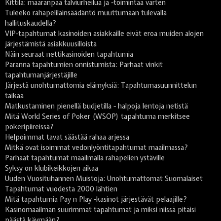
Kittilä: määränpää talviurheilua ja -toimintaa varten
Tuleeko rahapelilainsäädäntö muuttumaan tulevalla
hallituskaudella?
VIP-tapahtumat kasinoiden asiakkaille eivät eroa muiden alojen
järjestämistä asiakkuusilloista
Näin seuraat nettikasinoiden tapahtumia
Paranna tapahtumien onnistumista: Parhaat vinkit
tapahtumanjärjestäjille
Järjestä unohtumattomia elämyksiä: Tapahtumasuunnittelun
taikaa
Matkustaminen pienellä budjetilla - halpoja lentoja netistä
Mitä World Series of Poker (WSOP) tapahtuma merkitsee
pokeripiireissä?
Helpoimmat tavat säästää rahaa arjessa
Mitkä ovat isoimmat vedonlyöntitapahtumat maailmassa?
Parhaat tapahtumat maailmalla rahapelien ystäville
Syksy on klubikeikkojen aikaa
Uuden Vuosituhannen Muistoja: Unohtumattomat Suomalaiset
Tapahtumat vuodesta 2000 lähtien
Mitä tapahtumia Pay n Play -kasinot järjestävät pelaajille?
Kasinomaailman suurimmat tapahtumat ja miksi niissä pitäisi
päästä käymään?