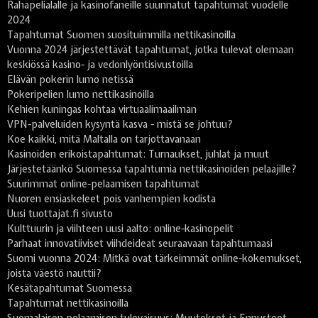
Rahapelialalle ja kasinofaneille suunnatut tapahtumat vuodelle
2024
Tapahtumat Suomen suosituimmilla nettikasinoilla
Vuonna 2024 järjestettävät tapahtumat, jotka tulevat olemaan
keskiössä kasino- ja vedonlyöntisivustoilla
Elävän pokerin lumo netissä
Pokeripelien lumo nettikasinoilla
Kehien kuningas kohtaa virtuaalimaailman
VPN-palveluiden kysyntä kasva - mistä se johtuu?
Koe kaikki, mitä Maltalla on tarjottavanaan
Kasinoiden erikoistapahtumat: Turnaukset, juhlat ja muut
Järjestetäänkö Suomessa tapahtumia nettikasinoiden pelaajille?
Suurimmat online-pelaamisen tapahtumat
Nuoren ensiaskeleet pois vanhempien kodista
Uusi tuottajat.fi sivusto
Kulttuurin ja viihteen uusi aalto: online-kasinopelit
Parhaat innovatiiviset viihdeideat seuraavaan tapahtumaasi
Suomi vuonna 2024: Mitkä ovat tärkeimmät online-kokemukset,
joista väestö nauttii?
Kesätapahtumat Suomessa
Tapahtumat nettikasinoilla
Suomalaisen pelaamisen tulevaisuus: Muutokset ja Ennusteet