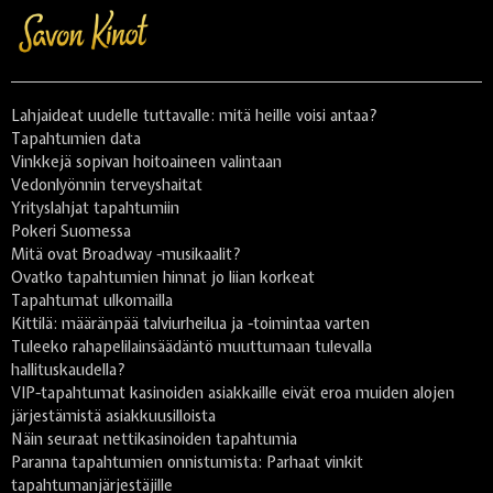
Lahjaideat uudelle tuttavalle: mitä heille voisi antaa?
Tapahtumien data
Vinkkejä sopivan hoitoaineen valintaan
Vedonlyönnin terveyshaitat
Yrityslahjat tapahtumiin
Pokeri Suomessa
Mitä ovat Broadway -musikaalit?
Ovatko tapahtumien hinnat jo liian korkeat
Tapahtumat ulkomailla
Kittilä: määränpää talviurheilua ja -toimintaa varten
Tuleeko rahapelilainsäädäntö muuttumaan tulevalla
hallituskaudella?
VIP-tapahtumat kasinoiden asiakkaille eivät eroa muiden alojen
järjestämistä asiakkuusilloista
Näin seuraat nettikasinoiden tapahtumia
Paranna tapahtumien onnistumista: Parhaat vinkit
tapahtumanjärjestäjille