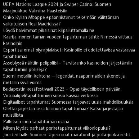
UEFA Nations League 2024 ja Swiper Casino: Suomen
Maajoukkue Valmiina Haasteisiin
Onko Kylian Mbappé epäonnistunut tekemään välittömän
vaikutuksen Real Madridissa?
Löydä halvimmat pikalainat kilpailuttamalla ne
Käärijä monen tämän vuoden tapahtuman tähti: Nimessä viittaus
kasinoihin
Esport sai omat olympialaiset: Kasinoille ei odotettavissa vastaavaa
tapahtumaa
Asseblyssä nähtiin pelipoliisi – Tarvitaanko kasinoiden järjestämiin
tapahtumiin poliiseja?
Suomi metallin kehtona — legendat, naapurimaiden skenet ja
metallin syvä voima
Budapestin kesäfestivaali 2025 – Opas täydelliseen päivään
Virtuaalipelitapahtumien suosio kasvaa verkossa
Digitaaliset tapahtumat Suomessa tarjoavat uusia mahdollisuuksia
Oletko järjestämässä kasinon tapahtumaa? Katso järjestäjän
muistilista
Palkitseminen tapahtuman osana
Miten löydät parhaat perhetapahtumat viikonlopuksi?
Juosten halki Suomen: Upeimmat maratonit ja polkujuoksureitit