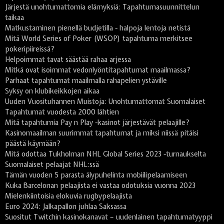
Järjestä unohtumattomia elämyksiä: Tapahtumasuunnittelun
taikaa
Matkustaminen pienellä budjetilla - halpoja lentoja netistä
Mitä World Series of Poker (WSOP) tapahtuma merkitsee
pokeripiireissä?
Helpoimmat tavat säästää rahaa arjessa
Mitkä ovat isoimmat vedonlyöntitapahtumat maailmassa?
Parhaat tapahtumat maailmalla rahapelien ystäville
Syksy on klubikeikkojen aikaa
Uuden Vuosituhannen Muistoja: Unohtumattomat Suomalaiset
Tapahtumat vuodesta 2000 lähtien
Mitä tapahtumia Pay n Play -kasinot järjestävät pelaajille?
Kasinomaailman suurimmat tapahtumat ja miksi niissä pitäisi
päästä käymään?
Mitä odottaa Tukholman NHL Global Series 2023 -turnaukselta
Suomalaiset pelaajat NHL:ssä
Tämän vuoden 5 parasta älypuhelinta mobiilipelaamiseen
Kuka Barcelonan pelaajista ei vastaa odotuksia vuonna 2023
Mielenkiintoisia elokuvia rugbypelaajista
Euro 2024: Jalkapallon juhlaa Saksassa
Suositut Twitchin kasinokanavat – uudenlainen tapahtumatyyppi