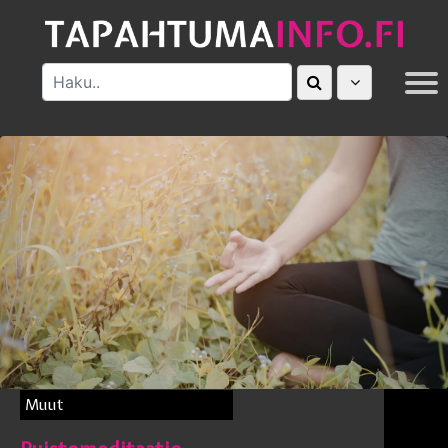
MUUT
Muut