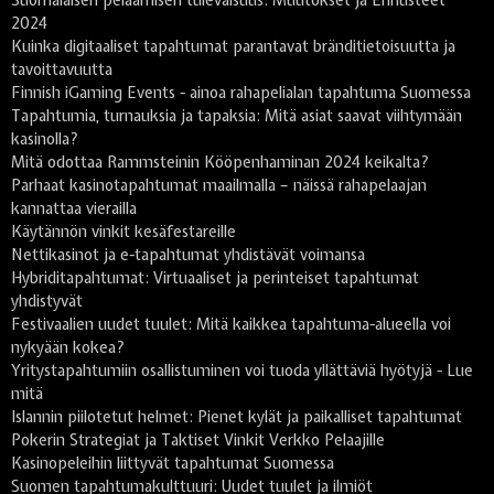
2024
Kuinka digitaaliset tapahtumat parantavat bränditietoisuutta ja
tavoittavuutta
Finnish iGaming Events - ainoa rahapelialan tapahtuma Suomessa
Tapahtumia, turnauksia ja tapaksia: Mitä asiat saavat viihtymään
kasinolla?
Mitä odottaa Rammsteinin Kööpenhaminan 2024 keikalta?
Parhaat kasinotapahtumat maailmalla – näissä rahapelaajan
kannattaa vierailla
Käytännön vinkit kesäfestareille
Nettikasinot ja e-tapahtumat yhdistävät voimansa
Hybriditapahtumat: Virtuaaliset ja perinteiset tapahtumat
yhdistyvät
Festivaalien uudet tuulet: Mitä kaikkea tapahtuma-alueella voi
nykyään kokea?
Yritystapahtumiin osallistuminen voi tuoda yllättäviä hyötyjä - Lue
mitä
Islannin piilotetut helmet: Pienet kylät ja paikalliset tapahtumat
Pokerin Strategiat ja Taktiset Vinkit Verkko Pelaajille
Kasinopeleihin liittyvät tapahtumat Suomessa
Suomen tapahtumakulttuuri: Uudet tuulet ja ilmiöt