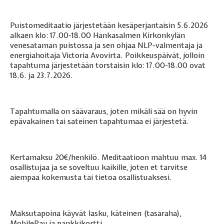
Puistomeditaatio järjestetään kesäperjantaisin 5.6.2026
alkaen klo: 17.00-18.00 Hankasalmen Kirkonkylän
venesataman puistossa ja sen ohjaa NLP-valmentaja ja
energiahoitaja Victoria Avovirta. Poikkeuspäivät, jolloin
tapahtuma järjestetään torstaisin klo: 17.00-18.00 ovat
18.6. ja 23.7.2026.
Tapahtumalla on säävaraus, joten mikäli sää on hyvin
epävakainen tai sateinen tapahtumaa ei järjestetä.
Kertamaksu 20€/henkilö. Meditaatioon mahtuu max. 14
osallistujaa ja se soveltuu kaikille, joten et tarvitse
aiempaa kokemusta tai tietoa osallistuaksesi.
Maksutapoina käyvät lasku, käteinen (tasaraha),
MobilePay ja pankkikortti.