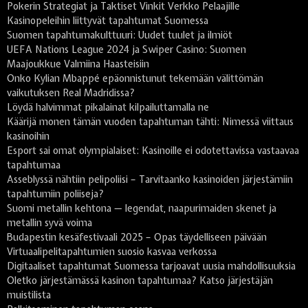
Pokerin Strategiat ja Taktiset Vinkit Verkko Pelaajille
Kasinopeleihin liittyvät tapahtumat Suomessa
Suomen tapahtumakulttuuri: Uudet tuulet ja ilmiöt
UEFA Nations League 2024 ja Swiper Casino: Suomen
Maajoukkue Valmiina Haasteisiin
Onko Kylian Mbappé epäonnistunut tekemään välittömän
vaikutuksen Real Madridissa?
Löydä halvimmat pikalainat kilpailuttamalla ne
Käärijä monen tämän vuoden tapahtuman tähti: Nimessä viittaus
kasinoihin
Esport sai omat olympialaiset: Kasinoille ei odotettavissa vastaavaa
tapahtumaa
Asseblyssä nähtiin pelipoliisi – Tarvitaanko kasinoiden järjestämiin
tapahtumiin poliiseja?
Suomi metallin kehtona — legendat, naapurimaiden skenet ja
metallin syvä voima
Budapestin kesäfestivaali 2025 – Opas täydelliseen päivään
Virtuaalipelitapahtumien suosio kasvaa verkossa
Digitaaliset tapahtumat Suomessa tarjoavat uusia mahdollisuuksia
Oletko järjestämässä kasinon tapahtumaa? Katso järjestäjän
muistilista