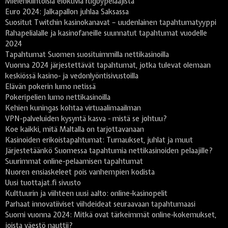
Mielenkiintoisia elokuvia rugbypelaajista
Euro 2024: Jalkapallon juhlaa Saksassa
Suositut Twitchin kasinokanavat – uudenlainen tapahtumatyyppi
Rahapelialalle ja kasinofaneille suunnatut tapahtumat vuodelle
2024
Tapahtumat Suomen suosituimmilla nettikasinoilla
Vuonna 2024 järjestettävät tapahtumat, jotka tulevat olemaan
keskiössä kasino- ja vedonlyöntisivustoilla
Elävän pokerin lumo netissä
Pokeripelien lumo nettikasinoilla
Kehien kuningas kohtaa virtuaalimaailman
VPN-palveluiden kysyntä kasva - mistä se johtuu?
Koe kaikki, mitä Maltalla on tarjottavanaan
Kasinoiden erikoistapahtumat: Turnaukset, juhlat ja muut
Järjestetäänkö Suomessa tapahtumia nettikasinoiden pelaajille?
Suurimmat online-pelaamisen tapahtumat
Nuoren ensiaskeleet pois vanhempien kodista
Uusi tuottajat.fi sivusto
Kulttuurin ja viihteen uusi aalto: online-kasinopelit
Parhaat innovatiiviset viihdeideat seuraavaan tapahtumaasi
Suomi vuonna 2024: Mitkä ovat tärkeimmät online-kokemukset,
joista väestö nauttii?