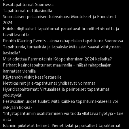
Kesätapahtumat Suomessa
Tapahtumat nettikasinoilla
Suomalaisen pelaamisen tulevaisuus: Muutokset ja Ennusteet
2024
Kuinka digitaaliset tapahtumat parantavat bränditietoisuutta ja
tavoittavuutta
Finnish iGaming Events - ainoa rahapelialan tapahtuma Suomessa
Tapahtumia, turnauksia ja tapaksia: Mitä asiat saavat viihtymään
kasinolla?
Mitä odottaa Rammsteinin Kööpenhaminan 2024 keikalta?
Parhaat kasinotapahtumat maailmalla – näissä rahapelaajan
kannattaa vierailla
Käytännön vinkit kesäfestareille
Nettikasinot ja e-tapahtumat yhdistävät voimansa
Hybriditapahtumat: Virtuaaliset ja perinteiset tapahtumat
yhdistyvät
Festivaalien uudet tuulet: Mitä kaikkea tapahtuma-alueella voi
nykyään kokea?
Yritystapahtumiin osallistuminen voi tuoda yllättäviä hyötyjä - Lue
mitä
Islannin piilotetut helmet: Pienet kylät ja paikalliset tapahtumat