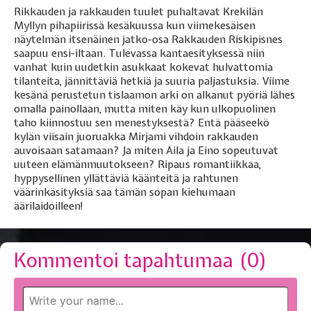
Rikkauden ja rakkauden tuulet puhaltavat Krekilän
Myllyn pihapiirissä kesäkuussa kun viimekesäisen
näytelmän itsenäinen jatko-osa Rakkauden Riskipisnes
saapuu ensi-iltaan. Tulevassa kantaesityksessä niin
vanhat kuin uudetkin asukkaat kokevat hulvattomia
tilanteita, jännittäviä hetkiä ja suuria paljastuksia. Viime
kesänä perustetun tislaamon arki on alkanut pyöriä lähes
omalla painollaan, mutta miten käy kun ulkopuolinen
taho kiinnostuu sen menestyksestä? Entä pääseekö
kylän viisain juoruakka Mirjami vihdoin rakkauden
auvoisaan satamaan? Ja miten Aila ja Eino sopeutuvat
uuteen elämänmuutokseen? Ripaus romantiikkaa,
hyppysellinen yllättäviä käänteitä ja rahtunen
väärinkäsityksiä saa tämän sopan kiehumaan
äärilaidoilleen!
Kommentoi tapahtumaa (
0
)