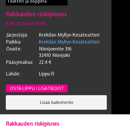
Teatteri ja ooppera
Rakkauden riskipisnes
11.06.2026 klo 19:00
Järjestäjä:
Krekilän Myllyn Kesäteatteri
Paikka:
Krekilän Myllyn Kesäteatteri
Osoite:
Niinijoentie 316
32410
Niinijoki
Pääsymaksu:
22.4
€
Lähde:
Lippu.fi
OSTA LIPPU / LISÄTIEDOT
Lisää kalenteriin
Rakkauden riskipisnes