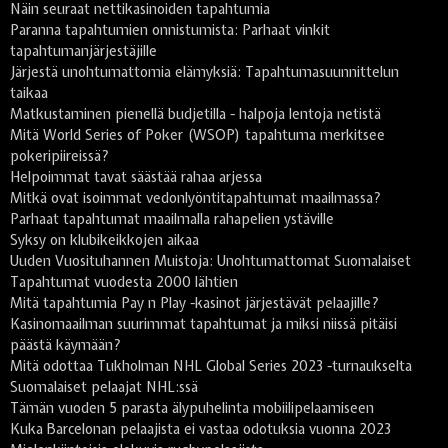
Näin seuraat nettikasinoiden tapahtumia
Paranna tapahtumien onnistumista: Parhaat vinkit
tapahtumanjärjestäjille
Järjestä unohtumattomia elämyksiä: Tapahtumasuunnittelun
taikaa
Matkustaminen pienellä budjetilla - halpoja lentoja netistä
Mitä World Series of Poker (WSOP) tapahtuma merkitsee
pokeripiireissä?
Helpoimmat tavat säästää rahaa arjessa
Mitkä ovat isoimmat vedonlyöntitapahtumat maailmassa?
Parhaat tapahtumat maailmalla rahapelien ystäville
Syksy on klubikeikkojen aikaa
Uuden Vuosituhannen Muistoja: Unohtumattomat Suomalaiset
Tapahtumat vuodesta 2000 lähtien
Mitä tapahtumia Pay n Play -kasinot järjestävät pelaajille?
Kasinomaailman suurimmat tapahtumat ja miksi niissä pitäisi
päästä käymään?
Mitä odottaa Tukholman NHL Global Series 2023 -turnaukselta
Suomalaiset pelaajat NHL:ssä
Tämän vuoden 5 parasta älypuhelinta mobiilipelaamiseen
Kuka Barcelonan pelaajista ei vastaa odotuksia vuonna 2023