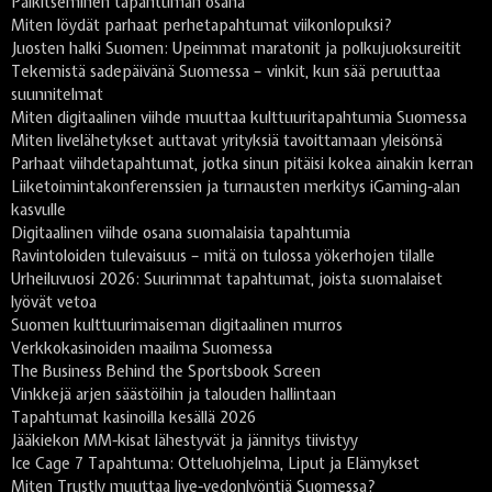
Palkitseminen tapahtuman osana
Miten löydät parhaat perhetapahtumat viikonlopuksi?
Juosten halki Suomen: Upeimmat maratonit ja polkujuoksureitit
Tekemistä sadepäivänä Suomessa – vinkit, kun sää peruuttaa
suunnitelmat
Miten digitaalinen viihde muuttaa kulttuuritapahtumia Suomessa
Miten livelähetykset auttavat yrityksiä tavoittamaan yleisönsä
Parhaat viihdetapahtumat, jotka sinun pitäisi kokea ainakin kerran
Liiketoimintakonferenssien ja turnausten merkitys iGaming-alan
kasvulle
Digitaalinen viihde osana suomalaisia tapahtumia
Ravintoloiden tulevaisuus – mitä on tulossa yökerhojen tilalle
Urheiluvuosi 2026: Suurimmat tapahtumat, joista suomalaiset
lyövät vetoa
Suomen kulttuurimaiseman digitaalinen murros
Verkkokasinoiden maailma Suomessa
The Business Behind the Sportsbook Screen
Vinkkejä arjen säästöihin ja talouden hallintaan
Tapahtumat kasinoilla kesällä 2026
Jääkiekon MM-kisat lähestyvät ja jännitys tiivistyy
Ice Cage 7 Tapahtuma: Otteluohjelma, Liput ja Elämykset
Miten Trustly muuttaa live-vedonlyöntiä Suomessa?