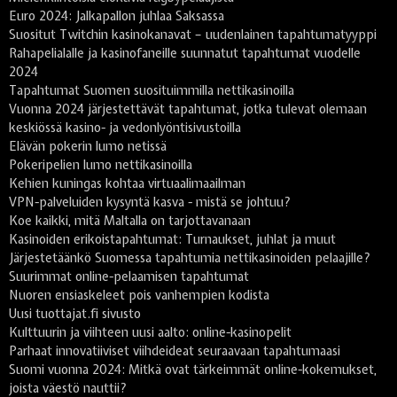
Euro 2024: Jalkapallon juhlaa Saksassa
Suositut Twitchin kasinokanavat – uudenlainen tapahtumatyyppi
Rahapelialalle ja kasinofaneille suunnatut tapahtumat vuodelle
2024
Tapahtumat Suomen suosituimmilla nettikasinoilla
Vuonna 2024 järjestettävät tapahtumat, jotka tulevat olemaan
keskiössä kasino- ja vedonlyöntisivustoilla
Elävän pokerin lumo netissä
Pokeripelien lumo nettikasinoilla
Kehien kuningas kohtaa virtuaalimaailman
VPN-palveluiden kysyntä kasva - mistä se johtuu?
Koe kaikki, mitä Maltalla on tarjottavanaan
Kasinoiden erikoistapahtumat: Turnaukset, juhlat ja muut
Järjestetäänkö Suomessa tapahtumia nettikasinoiden pelaajille?
Suurimmat online-pelaamisen tapahtumat
Nuoren ensiaskeleet pois vanhempien kodista
Uusi tuottajat.fi sivusto
Kulttuurin ja viihteen uusi aalto: online-kasinopelit
Parhaat innovatiiviset viihdeideat seuraavaan tapahtumaasi
Suomi vuonna 2024: Mitkä ovat tärkeimmät online-kokemukset,
joista väestö nauttii?