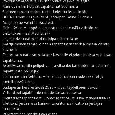
Pokerin Strategiat ja Taktiset Vinkit Verkko Pelaajille
Kasinopeleihin liittyvät tapahtumat Suomessa
Suomen tapahtumakulttuuri: Uudet tuulet ja ilmiöt
UEFA Nations League 2024 ja Swiper Casino: Suomen
Maajoukkue Valmiina Haasteisiin
Onko Kylian Mbappé epäonnistunut tekemään välittömän
vaikutuksen Real Madridissa?
Löydä halvimmat pikalainat kilpailuttamalla ne
Käärijä monen tämän vuoden tapahtuman tähti: Nimessä viittaus
kasinoihin
Esport sai omat olympialaiset: Kasinoille ei odotettavissa vastaavaa
tapahtumaa
Asseblyssä nähtiin pelipoliisi – Tarvitaanko kasinoiden järjestämiin
tapahtumiin poliiseja?
Suomi metallin kehtona — legendat, naapurimaiden skenet ja
metallin syvä voima
Budapestin kesäfestivaali 2025 – Opas täydelliseen päivään
Virtuaalipelitapahtumien suosio kasvaa verkossa
Digitaaliset tapahtumat Suomessa tarjoavat uusia mahdollisuuksia
Oletko järjestämässä kasinon tapahtumaa? Katso järjestäjän
muistilista
Palkitseminen tapahtuman osana