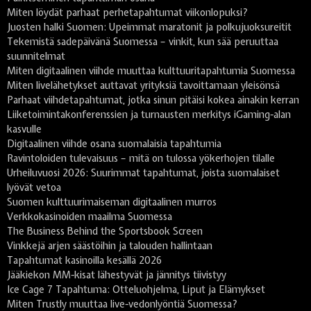
Miten löydät parhaat perhetapahtumat viikonlopuksi?
Juosten halki Suomen: Upeimmat maratonit ja polkujuoksureitit
Tekemistä sadepäivänä Suomessa – vinkit, kun sää peruuttaa
suunnitelmat
Miten digitaalinen viihde muuttaa kulttuuritapahtumia Suomessa
Miten livelähetykset auttavat yrityksiä tavoittamaan yleisönsä
Parhaat viihdetapahtumat, jotka sinun pitäisi kokea ainakin kerran
Liiketoimintakonferenssien ja turnausten merkitys iGaming-alan
kasvulle
Digitaalinen viihde osana suomalaisia tapahtumia
Ravintoloiden tulevaisuus – mitä on tulossa yökerhojen tilalle
Urheiluvuosi 2026: Suurimmat tapahtumat, joista suomalaiset
lyövät vetoa
Suomen kulttuurimaiseman digitaalinen murros
Verkkokasinoiden maailma Suomessa
The Business Behind the Sportsbook Screen
Vinkkejä arjen säästöihin ja talouden hallintaan
Tapahtumat kasinoilla kesällä 2026
Jääkiekon MM-kisat lähestyvät ja jännitys tiivistyy
Ice Cage 7 Tapahtuma: Otteluohjelma, Liput ja Elämykset
Miten Trustly muuttaa live-vedonlyöntiä Suomessa?