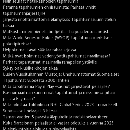
Näin seuraat nettikasinoiden tapahtumia
Paranna tapahtumien onnistumista: Parhaat vinkit
tapahtumanjärjestäjille
Järjestä unohtumattomia elämyksiä: Tapahtumasuunnittelun
taikaa
Matkustaminen pienellä budjetilla - halpoja lentoja netistä
Mitä World Series of Poker (WSOP) tapahtuma merkitsee
pokeripiireissä?
Helpoimmat tavat säästää rahaa arjessa
Mitkä ovat isoimmat vedonlyöntitapahtumat maailmassa?
Parhaat tapahtumat maailmalla rahapelien ystäville
Syksy on klubikeikkojen aikaa
Uuden Vuosituhannen Muistoja: Unohtumattomat Suomalaiset
Tapahtumat vuodesta 2000 lähtien
Mitä tapahtumia Pay n Play -kasinot järjestävät pelaajille?
Kasinomaailman suurimmat tapahtumat ja miksi niissä pitäisi
päästä käymään?
Mitä odottaa Tukholman NHL Global Series 2023 -turnaukselta
Suomalaiset pelaajat NHL:ssä
Tämän vuoden 5 parasta älypuhelinta mobiilipelaamiseen
Kuka Barcelonan pelaajista ei vastaa odotuksia vuonna 2023
Mielenkiintoisia elokuvia rugbypelaajista