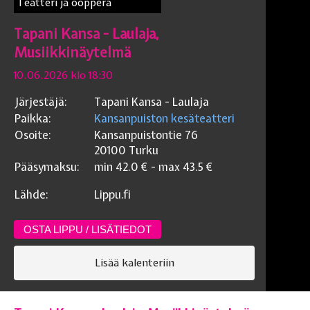
Teatteri ja ooppera
Tapani Kansa - Laulaja,
Musiikkinäytelmä
10.06.2026 klo 18:30
Järjestäjä:
Tapani Kansa - Laulaja
Paikka:
Kansanpuiston kesäteatteri
Osoite:
Kansanpuistontie 76
20100
Turku
Pääsymaksu:
min
42.0
€ - max
43.5
€
Lähde:
Lippu.fi
OSTA LIPPU / LISÄTIEDOT
Lisää kalenteriin