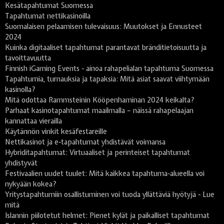
Kesätapahtumat Suomessa
Tapahtumat nettikasinoilla
Suomalaisen pelaamisen tulevaisuus: Muutokset ja Ennusteet
2024
Kuinka digitaaliset tapahtumat parantavat bränditietoisuutta ja
tavoittavuutta
Finnish iGaming Events - ainoa rahapelialan tapahtuma Suomessa
Tapahtumia, turnauksia ja tapaksia: Mitä asiat saavat viihtymään
kasinolla?
Mitä odottaa Rammsteinin Kööpenhaminan 2024 keikalta?
Parhaat kasinotapahtumat maailmalla – näissä rahapelaajan
kannattaa vierailla
Käytännön vinkit kesäfestareille
Nettikasinot ja e-tapahtumat yhdistävät voimansa
Hybriditapahtumat: Virtuaaliset ja perinteiset tapahtumat
yhdistyvät
Festivaalien uudet tuulet: Mitä kaikkea tapahtuma-alueella voi
nykyään kokea?
Yritystapahtumiin osallistuminen voi tuoda yllättäviä hyötyjä - Lue
mitä
Islannin piilotetut helmet: Pienet kylät ja paikalliset tapahtumat