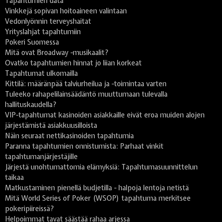
Tapahtumien data
Vinkkejä sopivan hoitoaineen valintaan
Vedonlyönnin terveyshaitat
Yrityslahjat tapahtumiin
Pokeri Suomessa
Mitä ovat Broadway -musikaalit?
Ovatko tapahtumien hinnat jo liian korkeat
Tapahtumat ulkomailla
Kittilä: määränpää talviurheilua ja -toimintaa varten
Tuleeko rahapelilainsäädäntö muuttumaan tulevalla
hallituskaudella?
VIP-tapahtumat kasinoiden asiakkaille eivät eroa muiden alojen
järjestämistä asiakkuusilloista
Näin seuraat nettikasinoiden tapahtumia
Paranna tapahtumien onnistumista: Parhaat vinkit
tapahtumanjärjestäjille
Järjestä unohtumattomia elämyksiä: Tapahtumasuunnittelun
taikaa
Matkustaminen pienellä budjetilla - halpoja lentoja netistä
Mitä World Series of Poker (WSOP) tapahtuma merkitsee
pokeripiireissä?
Helpoimmat tavat säästää rahaa arjessa