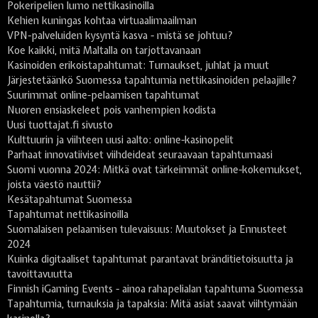
Pokeripelien lumo nettikasinoilla
Kehien kuningas kohtaa virtuaalimaailman
VPN-palveluiden kysyntä kasva - mistä se johtuu?
Koe kaikki, mitä Maltalla on tarjottavanaan
Kasinoiden erikoistapahtumat: Turnaukset, juhlat ja muut
Järjestetäänkö Suomessa tapahtumia nettikasinoiden pelaajille?
Suurimmat online-pelaamisen tapahtumat
Nuoren ensiaskeleet pois vanhempien kodista
Uusi tuottajat.fi sivusto
Kulttuurin ja viihteen uusi aalto: online-kasinopelit
Parhaat innovatiiviset viihdeideat seuraavaan tapahtumaasi
Suomi vuonna 2024: Mitkä ovat tärkeimmät online-kokemukset,
joista väestö nauttii?
Kesätapahtumat Suomessa
Tapahtumat nettikasinoilla
Suomalaisen pelaamisen tulevaisuus: Muutokset ja Ennusteet
2024
Kuinka digitaaliset tapahtumat parantavat bränditietoisuutta ja
tavoittavuutta
Finnish iGaming Events - ainoa rahapelialan tapahtuma Suomessa
Tapahtumia, turnauksia ja tapaksia: Mitä asiat saavat viihtymään