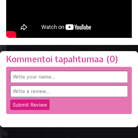
Kommentoi tapahtumaa (
0
)