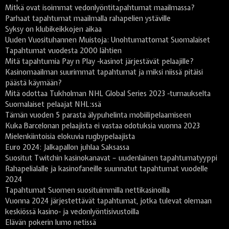
Mitkä ovat isoimmat vedonlyöntitapahtumat maailmassa?
Parhaat tapahtumat maailmalla rahapelien ystäville
Syksy on klubikeikkojen aikaa
Uuden Vuosituhannen Muistoja: Unohtumattomat Suomalaiset
Tapahtumat vuodesta 2000 lähtien
Mitä tapahtumia Pay n Play -kasinot järjestävät pelaajille?
Kasinomaailman suurimmat tapahtumat ja miksi niissä pitäisi
päästä käymään?
Mitä odottaa Tukholman NHL Global Series 2023 -turnaukselta
Suomalaiset pelaajat NHL:ssä
Tämän vuoden 5 parasta älypuhelinta mobiilipelaamiseen
Kuka Barcelonan pelaajista ei vastaa odotuksia vuonna 2023
Mielenkiintoisia elokuvia rugbypelaajista
Euro 2024: Jalkapallon juhlaa Saksassa
Suositut Twitchin kasinokanavat – uudenlainen tapahtumatyyppi
Rahapelialalle ja kasinofaneille suunnatut tapahtumat vuodelle
2024
Tapahtumat Suomen suosituimmilla nettikasinoilla
Vuonna 2024 järjestettävät tapahtumat, jotka tulevat olemaan
keskiössä kasino- ja vedonlyöntisivustoilla
Elävän pokerin lumo netissä