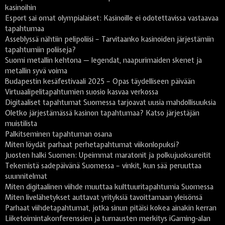
kasinoihin
Esport sai omat olympialaiset: Kasinoille ei odotettavissa vastaavaa
tapahtumaa
Asseblyssä nähtiin pelipoliisi – Tarvitaanko kasinoiden järjestämiin
tapahtumiin poliiseja?
Suomi metallin kehtona — legendat, naapurimaiden skenet ja
metallin syvä voima
Budapestin kesäfestivaali 2025 – Opas täydelliseen päivään
Virtuaalipelitapahtumien suosio kasvaa verkossa
Digitaaliset tapahtumat Suomessa tarjoavat uusia mahdollisuuksia
Oletko järjestämässä kasinon tapahtumaa? Katso järjestäjän
muistilista
Palkitseminen tapahtuman osana
Miten löydät parhaat perhetapahtumat viikonlopuksi?
Juosten halki Suomen: Upeimmat maratonit ja polkujuoksureitit
Tekemistä sadepäivänä Suomessa – vinkit, kun sää peruuttaa
suunnitelmat
Miten digitaalinen viihde muuttaa kulttuuritapahtumia Suomessa
Miten livelähetykset auttavat yrityksiä tavoittamaan yleisönsä
Parhaat viihdetapahtumat, jotka sinun pitäisi kokea ainakin kerran
Liiketoimintakonferenssien ja turnausten merkitys iGaming-alan