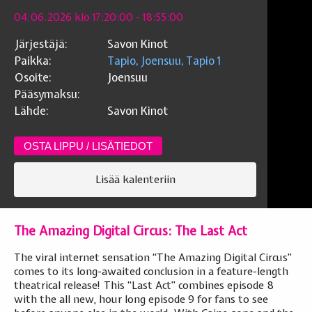
04.06.2026 klo 17:20:00
- 18:55:00
Järjestäjä:
Savon Kinot
Paikka:
Tapio, Joensuu, Tapio 1
Osoite:
Joensuu
Pääsymaksu:
Lähde:
Savon Kinot
OSTA LIPPU / LISÄTIEDOT
Lisää kalenteriin
The Amazing Digital Circus: The Last Act
The viral internet sensation “The Amazing Digital Circus”
comes to its long-awaited conclusion in a feature-length
theatrical release! This “Last Act” combines episode 8
with the all new, hour long episode 9 for fans to see