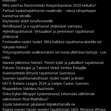
kasinolla?
Mitä odottaa Rammsteinin Kööpenhaminan 2024 keikalta?
Parhaat kasinotapahtumat maailmalla – näissä rahapelaajan
kannattaa vierailla
Käytännön vinkit kesäfestareille
Nettikasinot ja e-tapahtumat yhdistävät voimansa
Hybriditapahtumat: Virtuaaliset ja perinteiset tapahtumat
yhdistyvät
Festivaalien uudet tuulet: Mitä kaikkea tapahtuma-alueella voi
nykyään kokea?
Yritystapahtumiin osallistuminen voi tuoda yllättäviä hyötyjä - Lue
mitä
Islannin piilotetut helmet: Pienet kylät ja paikalliset tapahtumat
Pokerin Strategiat ja Taktiset Vinkit Verkko Pelaajille
Kasinopeleihin liittyvät tapahtumat Suomessa
Suomen tapahtumakulttuuri: Uudet tuulet ja ilmiöt
UEFA Nations League 2024 ja Swiper Casino: Suomen
Maajoukkue Valmiina Haasteisiin
Onko Kylian Mbappé epäonnistunut tekemään välittömän
vaikutuksen Real Madridissa?
Löydä halvimmat pikalainat kilpailuttamalla ne
Käärijä monen tämän vuoden tapahtuman tähti: Nimessä viittaus