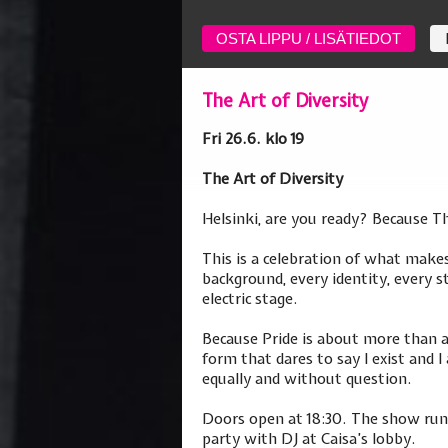
OSTA LIPPU / LISÄTIEDOT
The Art of Diversity
Fri 26.6. klo 19
The Art of Diversity
Helsinki, are you ready? Because Th
This is a celebration of what makes
background, every identity, every st
electric stage.
Because Pride is about more than a
form that dares to say I exist and I
equally and without question.
Doors open at 18:30. The show run
party with DJ at Caisa’s lobby.