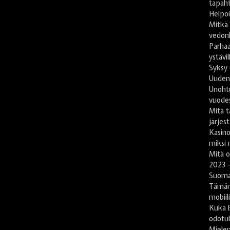
tapaht
Helpoi
Mitkä
vedon
Parhaa
ystävil
Syksy 
Uuden
Unoht
vuode
Mitä t
järjes
Kasin
miksi 
Mitä 
2023 -
Suomal
Tämän
mobiil
Kuka B
odotu
Mielen