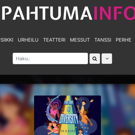
SIIKKI
URHEILU
TEATTERI
MESSUT
TANSSI
PERHE