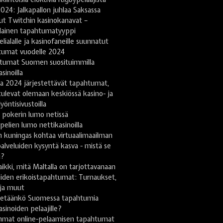
024: Jalkapallon juhlaa Saksassa
ut Twitchin kasinokanavat –
lainen tapahtumatyyppi
lialalle ja kasinofaneille suunnatut
tumat vuodelle 2024
tumat Suomen suosituimmilla
sinoilla
a 2024 järjestettävät tapahtumat,
tulevat olemaan keskiössä kasino- ja
yöntisivustoilla
 pokerin lumo netissä
pelien lumo nettikasinoilla
 kuningas kohtaa virtuaalimaailman
lveluiden kysyntä kasva - mistä se
u?
ikki, mitä Maltalla on tarjottavanaan
iden erikoistapahtumat: Turnaukset,
 ja muut
stetäänkö Suomessa tapahtumia
asinoiden pelaajille?
mmat online-pelaamisen tapahtumat