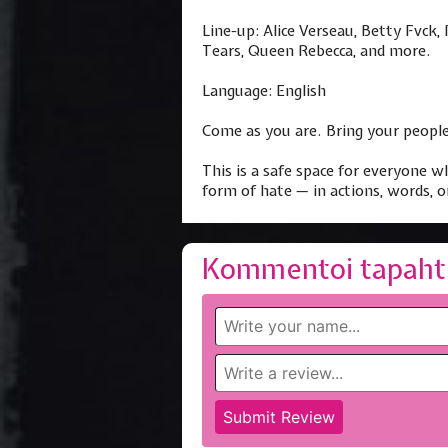
Line-up: Alice Verseau, Betty Fvck,
Tears, Queen Rebecca, and more.
Language: English
Come as you are. Bring your people.
This is a safe space for everyone 
form of hate — in actions, words, 
Kommentoi tapaht