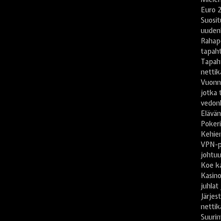
Euro 2
Suosit
uuden
Rahape
tapah
Tapah
nettika
Vuonn
jotka 
vedonl
Elävän
Pokeri
Kehien
VPN-pa
johtu
Koe ka
Kasino
juhlat
Järje
nettik
Suuri