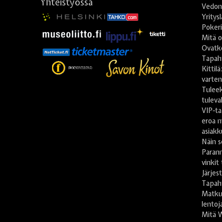
Yhteistyössä
Vedonl
Yritys
Poker
Mitä o
Ovatko
Tapah
Kittil
varte
Tulee
tuleva
VIP-ta
eroa m
asiakk
Näin s
Paran
vinkit
Järje
Tapah
Matkus
lentoj
Mitä 