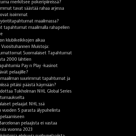
uma merkitsee pokeripiireissä?
mmat tavat säästää rahaa arjessa
 ovat isoimmat
lyöntitapahtumat maailmassa?
t tapahtumat maailmalla rahapelien
le
on klubikeikkojen aikaa
 Vuosituhannen Muistoja:
umattomat Suomalaiset Tapahtumat
sta 2000 lähtien
apahtumia Pay n Play -kasinot
tävät pelaajille?
omaailman suurimmat tapahtumat ja
niissä pitäisi päästä käymään?
odottaa Tukholman NHL Global Series
turnaukselta
aiset pelaajat NHL:ssä
 vuoden 5 parasta älypuhelinta
ipelaamiseen
arcelonan pelaajista ei vastaa
ksia vuonna 2023
kiintoisia elokuvia rugbypelaajista