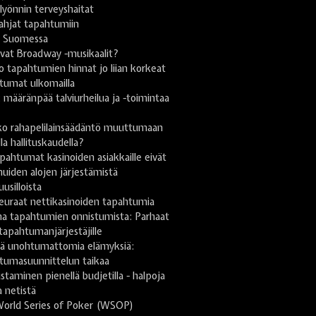
yönnin terveyshaitat
lahjat tapahtumiin
i Suomessa
vat Broadway -musikaalit?
 tapahtumien hinnat jo liian korkeat
tumat ulkomailla
ä: määränpää talviurheilua ja -toimintaa
n
ko rahapelilainsäädäntö muuttumaan
lla hallituskaudella?
pahtumat kasinoiden asiakkaille eivät
uiden alojen järjestämistä
uusilloista
euraat nettikasinoiden tapahtumia
na tapahtumien onnistumista: Parhaat
 tapahtumanjärjestäjille
stä unohtumattomia elämyksiä:
tumasuunnittelun taikaa
taminen pienellä budjetilla - halpoja
a netistä
World Series of Poker (WSOP)