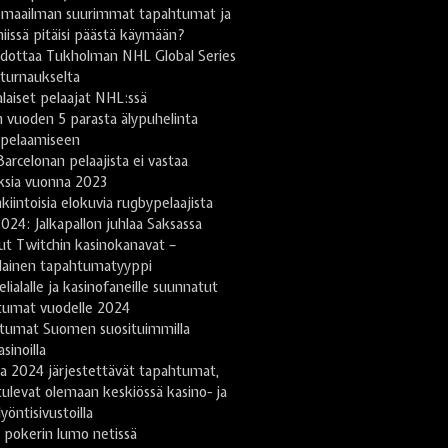
omaailman suurimmat tapahtumat ja
niissä pitäisi päästä käymään?
odottaa Tukholman NHL Global Series
turnaukselta
aiset pelaajat NHL:ssä
 vuoden 5 parasta älypuhelinta
ipelaamiseen
arcelonan pelaajista ei vastaa
ksia vuonna 2023
kiintoisia elokuvia rugbypelaajista
024: Jalkapallon juhlaa Saksassa
ut Twitchin kasinokanavat –
lainen tapahtumatyyppi
lialalle ja kasinofaneille suunnatut
tumat vuodelle 2024
tumat Suomen suosituimmilla
sinoilla
a 2024 järjestettävät tapahtumat,
tulevat olemaan keskiössä kasino- ja
yöntisivustoilla
 pokerin lumo netissä