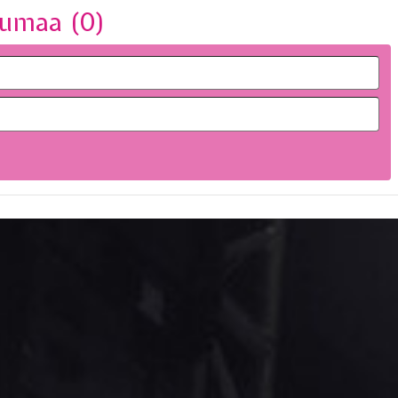
umaa (
0
)