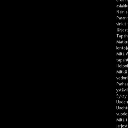
asiakk
Näin s
Paran
vinkit
Järje
Tapah
Matkus
lentoj
Mitä 
tapaht
Helpoi
Mitkä
vedon
Parhaa
ystävil
Syksy 
Uuden
Unoht
vuode
Mitä t
järjes