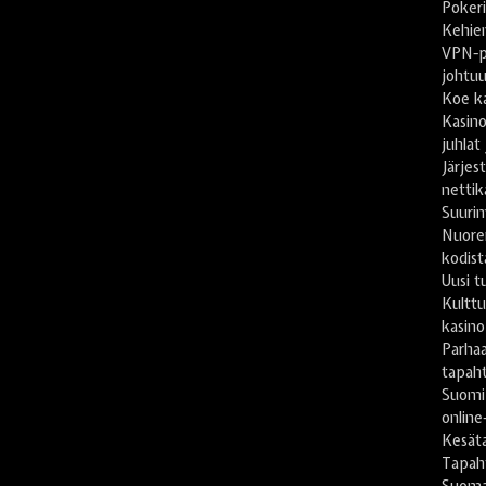
Pokeri
Kehien
VPN-pa
johtu
Koe ka
Kasino
juhlat
Järje
nettik
Suuri
Nuore
kodist
Uusi t
Kulttu
kasino
Parhaa
tapah
Suomi
online
Kesät
Tapaht
Suomal