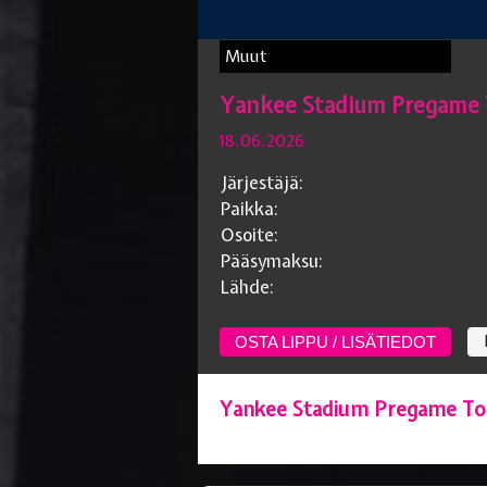
Muut
Yankee Stadium Pregame 
18.06.2026
Järjestäjä:
Paikka:
Osoite:
Pääsymaksu:
Lähde:
OSTA LIPPU / LISÄTIEDOT
Yankee Stadium Pregame To