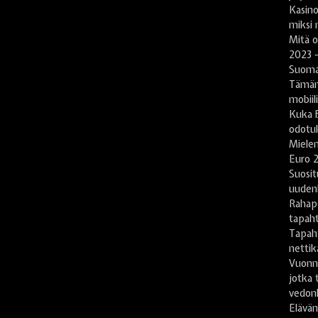
Kasin
miksi 
Mitä 
2023 -
Suomal
Tämän
mobiil
Kuka B
odotu
Mielen
Euro 2
Suosit
uuden
Rahape
tapah
Tapah
nettika
Vuonn
jotka 
vedonl
Elävän