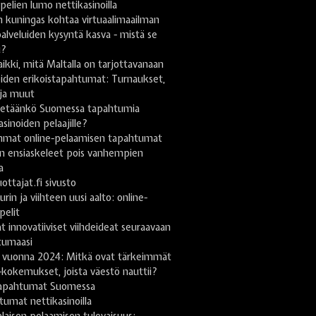
pelien lumo nettikasinoilla
 kuningas kohtaa virtuaalimaailman
lveluiden kysyntä kasva - mistä se
u?
ikki, mitä Maltalla on tarjottavanaan
iden erikoistapahtumat: Turnaukset,
 ja muut
stetäänkö Suomessa tapahtumia
asinoiden pelaajille?
mmat online-pelaamisen tapahtumat
n ensiaskeleet pois vanhempien
a
uottajat.fi sivusto
urin ja viihteen uusi aalto: online-
pelit
t innovatiiviset viihdeideat seuraavaan
tumaasi
 vuonna 2024: Mitkä ovat tärkeimmät
-kokemukset, joista väestö nauttii?
apahtumat Suomessa
umat nettikasinoilla
aisen pelaamisen tulevaisuus: