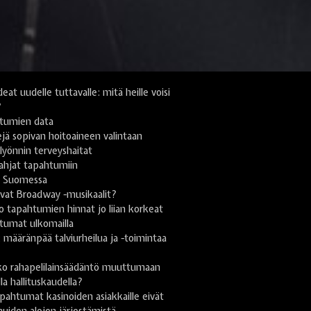
deat uudelle tuttavalle: mitä heille voisi
?
tumien data
jä sopivan hoitoaineen valintaan
yönnin terveyshaitat
lahjat tapahtumiin
i Suomessa
vat Broadway -musikaalit?
 tapahtumien hinnat jo liian korkeat
tumat ulkomailla
ä: määränpää talviurheilua ja -toimintaa
n
ko rahapelilainsäädäntö muuttumaan
lla hallituskaudella?
pahtumat kasinoiden asiakkaille eivät
uiden alojen järjestämistä