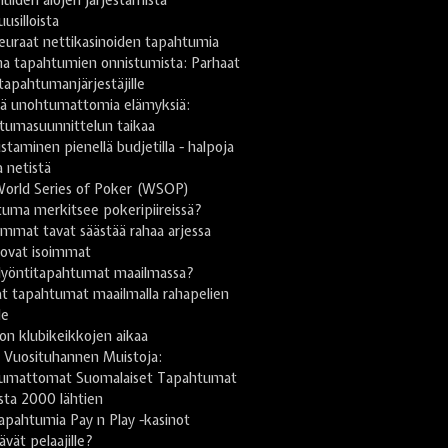
uusilloista
euraat nettikasinoiden tapahtumia
na tapahtumien onnistumista: Parhaat
 tapahtumanjärjestäjille
stä unohtumattomia elämyksiä:
tumasuunnittelun taikaa
taminen pienellä budjetilla - halpoja
a netistä
World Series of Poker (WSOP)
uma merkitsee pokeripiireissä?
mmat tavat säästää rahaa arjessa
 ovat isoimmat
lyöntitapahtumat maailmassa?
t tapahtumat maailmalla rahapelien
le
on klubikeikkojen aikaa
 Vuosituhannen Muistoja:
umattomat Suomalaiset Tapahtumat
sta 2000 lähtien
apahtumia Pay n Play -kasinot
tävät pelaajille?