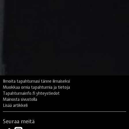
Ilmoita tapahtumasi tänne ilmaiseksi
Muokkaa omia tapahtumia ja tietoja
Tapahtumainfo.fi yhteystiedot
Mainosta sivustolla
Lisää artikkeli
Seuraa meitä