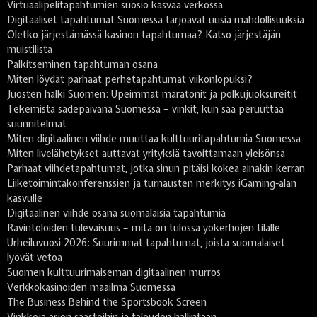
Virtuaalipelitapahtumien suosio kasvaa verkossa
Digitaaliset tapahtumat Suomessa tarjoavat uusia mahdollisuuksia
Oletko järjestämässä kasinon tapahtumaa? Katso järjestäjän
muistilista
Palkitseminen tapahtuman osana
Miten löydät parhaat perhetapahtumat viikonlopuksi?
Juosten halki Suomen: Upeimmat maratonit ja polkujuoksureitit
Tekemistä sadepäivänä Suomessa – vinkit, kun sää peruuttaa
suunnitelmat
Miten digitaalinen viihde muuttaa kulttuuritapahtumia Suomessa
Miten livelähetykset auttavat yrityksiä tavoittamaan yleisönsä
Parhaat viihdetapahtumat, jotka sinun pitäisi kokea ainakin kerran
Liiketoimintakonferenssien ja turnausten merkitys iGaming-alan
kasvulle
Digitaalinen viihde osana suomalaisia tapahtumia
Ravintoloiden tulevaisuus – mitä on tulossa yökerhojen tilalle
Urheiluvuosi 2026: Suurimmat tapahtumat, joista suomalaiset
lyövät vetoa
Suomen kulttuurimaiseman digitaalinen murros
Verkkokasinoiden maailma Suomessa
The Business Behind the Sportsbook Screen