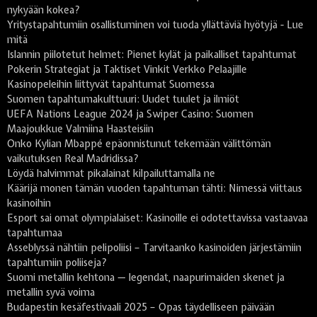
nykyään kokea?
Yritystapahtumiin osallistuminen voi tuoda yllättäviä hyötyjä - Lue
mitä
Islannin piilotetut helmet: Pienet kylät ja paikalliset tapahtumat
Pokerin Strategiat ja Taktiset Vinkit Verkko Pelaajille
Kasinopeleihin liittyvät tapahtumat Suomessa
Suomen tapahtumakulttuuri: Uudet tuulet ja ilmiöt
UEFA Nations League 2024 ja Swiper Casino: Suomen
Maajoukkue Valmiina Haasteisiin
Onko Kylian Mbappé epäonnistunut tekemään välittömän
vaikutuksen Real Madridissa?
Löydä halvimmat pikalainat kilpailuttamalla ne
Käärijä monen tämän vuoden tapahtuman tähti: Nimessä viittaus
kasinoihin
Esport sai omat olympialaiset: Kasinoille ei odotettavissa vastaavaa
tapahtumaa
Asseblyssä nähtiin pelipoliisi – Tarvitaanko kasinoiden järjestämiin
tapahtumiin poliiseja?
Suomi metallin kehtona — legendat, naapurimaiden skenet ja
metallin syvä voima
Budapestin kesäfestivaali 2025 – Opas täydelliseen päivään