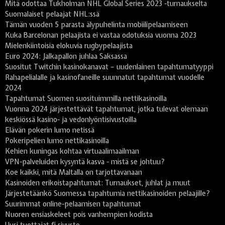
Mitä odottaa Tukholman NHL Global Series 2023 -turnaukselta
Suomalaiset pelaajat NHL:ssä
Tämän vuoden 5 parasta älypuhelinta mobiilipelaamiseen
Kuka Barcelonan pelaajista ei vastaa odotuksia vuonna 2023
Mielenkiintoisia elokuvia rugbypelaajista
Euro 2024: Jalkapallon juhlaa Saksassa
Suositut Twitchin kasinokanavat – uudenlainen tapahtumatyyppi
Rahapelialalle ja kasinofaneille suunnatut tapahtumat vuodelle
2024
Tapahtumat Suomen suosituimmilla nettikasinoilla
Vuonna 2024 järjestettävät tapahtumat, jotka tulevat olemaan
keskiössä kasino- ja vedonlyöntisivustoilla
Elävän pokerin lumo netissä
Pokeripelien lumo nettikasinoilla
Kehien kuningas kohtaa virtuaalimaailman
VPN-palveluiden kysyntä kasva - mistä se johtuu?
Koe kaikki, mitä Maltalla on tarjottavanaan
Kasinoiden erikoistapahtumat: Turnaukset, juhlat ja muut
Järjestetäänkö Suomessa tapahtumia nettikasinoiden pelaajille?
Suurimmat online-pelaamisen tapahtumat
Nuoren ensiaskeleet pois vanhempien kodista