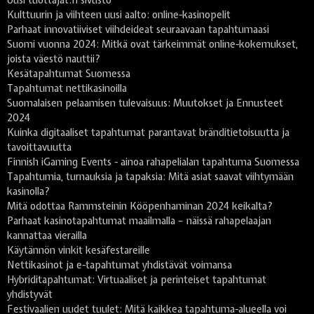
Uusi tuottajat.fi sivusto
Kulttuurin ja viihteen uusi aalto: online-kasinopelit
Parhaat innovatiiviset viihdeideat seuraavaan tapahtumaasi
Suomi vuonna 2024: Mitkä ovat tärkeimmät online-kokemukset,
joista väestö nauttii?
Kesätapahtumat Suomessa
Tapahtumat nettikasinoilla
Suomalaisen pelaamisen tulevaisuus: Muutokset ja Ennusteet
2024
Kuinka digitaaliset tapahtumat parantavat bränditietoisuutta ja
tavoittavuutta
Finnish iGaming Events - ainoa rahapelialan tapahtuma Suomessa
Tapahtumia, turnauksia ja tapaksia: Mitä asiat saavat viihtymään
kasinolla?
Mitä odottaa Rammsteinin Kööpenhaminan 2024 keikalta?
Parhaat kasinotapahtumat maailmalla – näissä rahapelaajan
kannattaa vierailla
Käytännön vinkit kesäfestareille
Nettikasinot ja e-tapahtumat yhdistävät voimansa
Hybriditapahtumat: Virtuaaliset ja perinteiset tapahtumat
yhdistyvät
Festivaalien uudet tuulet: Mitä kaikkea tapahtuma-alueella voi