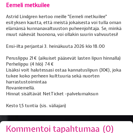
Eemeli metkuilee
Astrid Lindgren kertoo meille "Eemeli metkuilee"
esityksen kautta, että meistä jokaisesta voi tulla oman
elämänsä kunnanavaltuuston puheenjohtaja. Se, minkä
muut näkevät huonona, voi ollakin suurin vahvuutesi!
Ensi-ilta perjantai 3. heinäkuuta 2026 klo 18.00
Peruslippu 21 € (aikuiset pääsevät lasten lipun hinnalla)
Perhelippu (4 hlö) 74 €
Lisäksi voit halutessasi ostaa kannatuslipun (30€), joka
tukee koko perheen kulttuuria sekä nuorten
harrastustoimintaa
Rovaniemellä.
Hinnat sisältävät NetTicket -palvelumaksun
Kesto 1,5 tuntia (sis. väliajan)
Kommentoi tapahtumaa (
0
)