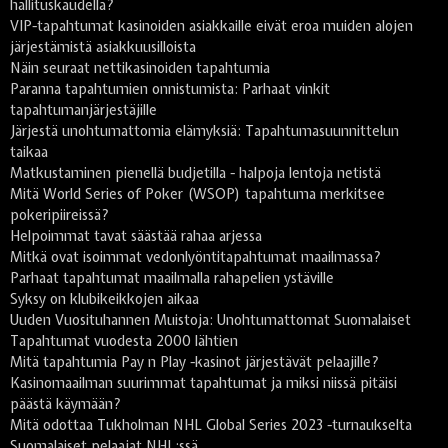
hallituskaudella?
VIP-tapahtumat kasinoiden asiakkaille eivät eroa muiden alojen
järjestämistä asiakkuusilloista
Näin seuraat nettikasinoiden tapahtumia
Paranna tapahtumien onnistumista: Parhaat vinkit
tapahtumanjärjestäjille
Järjestä unohtumattomia elämyksiä: Tapahtumasuunnittelun
taikaa
Matkustaminen pienellä budjetilla - halpoja lentoja netistä
Mitä World Series of Poker (WSOP) tapahtuma merkitsee
pokeripiireissä?
Helpoimmat tavat säästää rahaa arjessa
Mitkä ovat isoimmat vedonlyöntitapahtumat maailmassa?
Parhaat tapahtumat maailmalla rahapelien ystäville
Syksy on klubikeikkojen aikaa
Uuden Vuosituhannen Muistoja: Unohtumattomat Suomalaiset
Tapahtumat vuodesta 2000 lähtien
Mitä tapahtumia Pay n Play -kasinot järjestävät pelaajille?
Kasinomaailman suurimmat tapahtumat ja miksi niissä pitäisi
päästä käymään?
Mitä odottaa Tukholman NHL Global Series 2023 -turnaukselta
Suomalaiset pelaajat NHL:ssä