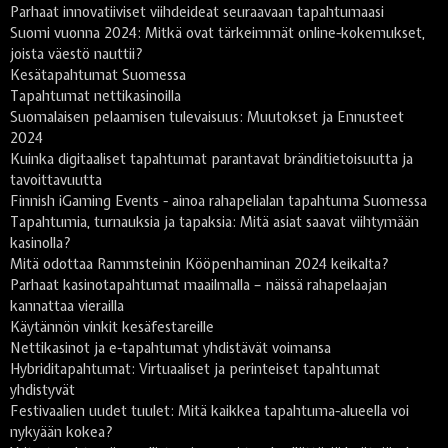
Parhaat innovatiiviset viihdeideat seuraavaan tapahtumaasi
Suomi vuonna 2024: Mitkä ovat tärkeimmät online-kokemukset,
joista väestö nauttii?
Kesätapahtumat Suomessa
Tapahtumat nettikasinoilla
Suomalaisen pelaamisen tulevaisuus: Muutokset ja Ennusteet
2024
Kuinka digitaaliset tapahtumat parantavat bränditietoisuutta ja
tavoittavuutta
Finnish iGaming Events - ainoa rahapelialan tapahtuma Suomessa
Tapahtumia, turnauksia ja tapaksia: Mitä asiat saavat viihtymään
kasinolla?
Mitä odottaa Rammsteinin Kööpenhaminan 2024 keikalta?
Parhaat kasinotapahtumat maailmalla – näissä rahapelaajan
kannattaa vierailla
Käytännön vinkit kesäfestareille
Nettikasinot ja e-tapahtumat yhdistävät voimansa
Hybriditapahtumat: Virtuaaliset ja perinteiset tapahtumat
yhdistyvät
Festivaalien uudet tuulet: Mitä kaikkea tapahtuma-alueella voi
nykyään kokea?