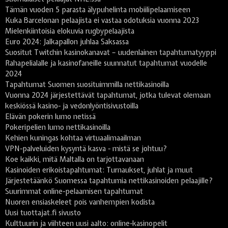
Tämän vuoden 5 parasta älypuhelinta mobiilipelaamiseen
Kuka Barcelonan pelaajista ei vastaa odotuksia vuonna 2023
Mielenkiintoisia elokuvia rugbypelaajista
Euro 2024: Jalkapallon juhlaa Saksassa
Suositut Twitchin kasinokanavat – uudenlainen tapahtumatyyppi
Rahapelialalle ja kasinofaneille suunnatut tapahtumat vuodelle
2024
Tapahtumat Suomen suosituimmilla nettikasinoilla
Vuonna 2024 järjestettävät tapahtumat, jotka tulevat olemaan
keskiössä kasino- ja vedonlyöntisivustoilla
Elävän pokerin lumo netissä
Pokeripelien lumo nettikasinoilla
Kehien kuningas kohtaa virtuaalimaailman
VPN-palveluiden kysyntä kasva - mistä se johtuu?
Koe kaikki, mitä Maltalla on tarjottavanaan
Kasinoiden erikoistapahtumat: Turnaukset, juhlat ja muut
Järjestetäänkö Suomessa tapahtumia nettikasinoiden pelaajille?
Suurimmat online-pelaamisen tapahtumat
Nuoren ensiaskeleet pois vanhempien kodista
Uusi tuottajat.fi sivusto
Kulttuurin ja viihteen uusi aalto: online-kasinopelit