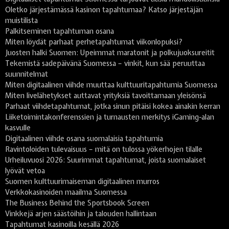
Oletko järjestämässä kasinon tapahtumaa? Katso järjestäjän
muistilista
Palkitseminen tapahtuman osana
Miten löydät parhaat perhetapahtumat viikonlopuksi?
Juosten halki Suomen: Upeimmat maratonit ja polkujuoksureitit
Tekemistä sadepäivänä Suomessa – vinkit, kun sää peruuttaa
suunnitelmat
Miten digitaalinen viihde muuttaa kulttuuritapahtumia Suomessa
Miten livelähetykset auttavat yrityksiä tavoittamaan yleisönsä
Parhaat viihdetapahtumat, jotka sinun pitäisi kokea ainakin kerran
Liiketoimintakonferenssien ja turnausten merkitys iGaming-alan
kasvulle
Digitaalinen viihde osana suomalaisia tapahtumia
Ravintoloiden tulevaisuus – mitä on tulossa yökerhojen tilalle
Urheiluvuosi 2026: Suurimmat tapahtumat, joista suomalaiset
lyövät vetoa
Suomen kulttuurimaiseman digitaalinen murros
Verkkokasinoiden maailma Suomessa
The Business Behind the Sportsbook Screen
Vinkkejä arjen säästöihin ja talouden hallintaan
Tapahtumat kasinoilla kesällä 2026