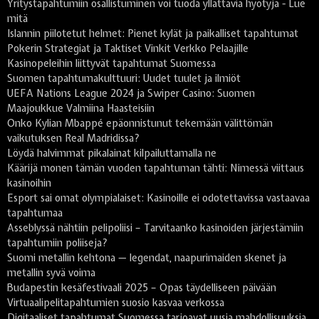
Yritystapahtumiin osallistuminen voi tuoda yllättäviä hyötyjä - Lue
mitä
Islannin piilotetut helmet: Pienet kylät ja paikalliset tapahtumat
Pokerin Strategiat ja Taktiset Vinkit Verkko Pelaajille
Kasinopeleihin liittyvät tapahtumat Suomessa
Suomen tapahtumakulttuuri: Uudet tuulet ja ilmiöt
UEFA Nations League 2024 ja Swiper Casino: Suomen
Maajoukkue Valmiina Haasteisiin
Onko Kylian Mbappé epäonnistunut tekemään välittömän
vaikutuksen Real Madridissa?
Löydä halvimmat pikalainat kilpailuttamalla ne
Käärijä monen tämän vuoden tapahtuman tähti: Nimessä viittaus
kasinoihin
Esport sai omat olympialaiset: Kasinoille ei odotettavissa vastaavaa
tapahtumaa
Asseblyssä nähtiin pelipoliisi – Tarvitaanko kasinoiden järjestämiin
tapahtumiin poliiseja?
Suomi metallin kehtona — legendat, naapurimaiden skenet ja
metallin syvä voima
Budapestin kesäfestivaali 2025 – Opas täydelliseen päivään
Virtuaalipelitapahtumien suosio kasvaa verkossa
Digitaaliset tapahtumat Suomessa tarjoavat uusia mahdollisuuksia