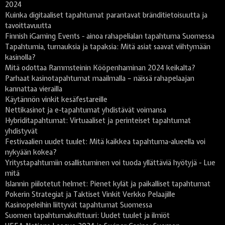
2024
Kuinka digitaaliset tapahtumat parantavat bränditietoisuutta ja
tavoittavuutta
Finnish iGaming Events - ainoa rahapelialan tapahtuma Suomessa
Tapahtumia, turnauksia ja tapaksia: Mitä asiat saavat viihtymään
kasinolla?
Mitä odottaa Rammsteinin Kööpenhaminan 2024 keikalta?
Parhaat kasinotapahtumat maailmalla – näissä rahapelaajan
kannattaa vierailla
Käytännön vinkit kesäfestareille
Nettikasinot ja e-tapahtumat yhdistävät voimansa
Hybriditapahtumat: Virtuaaliset ja perinteiset tapahtumat
yhdistyvät
Festivaalien uudet tuulet: Mitä kaikkea tapahtuma-alueella voi
nykyään kokea?
Yritystapahtumiin osallistuminen voi tuoda yllättäviä hyötyjä - Lue
mitä
Islannin piilotetut helmet: Pienet kylät ja paikalliset tapahtumat
Pokerin Strategiat ja Taktiset Vinkit Verkko Pelaajille
Kasinopeleihin liittyvät tapahtumat Suomessa
Suomen tapahtumakulttuuri: Uudet tuulet ja ilmiöt