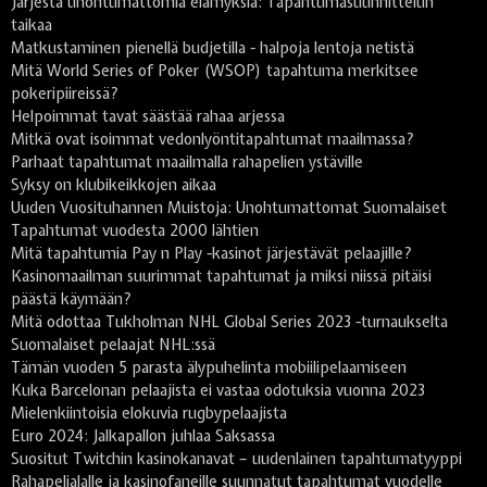
Järjestä unohtumattomia elämyksiä: Tapahtumasuunnittelun
taikaa
Matkustaminen pienellä budjetilla - halpoja lentoja netistä
Mitä World Series of Poker (WSOP) tapahtuma merkitsee
pokeripiireissä?
Helpoimmat tavat säästää rahaa arjessa
Mitkä ovat isoimmat vedonlyöntitapahtumat maailmassa?
Parhaat tapahtumat maailmalla rahapelien ystäville
Syksy on klubikeikkojen aikaa
Uuden Vuosituhannen Muistoja: Unohtumattomat Suomalaiset
Tapahtumat vuodesta 2000 lähtien
Mitä tapahtumia Pay n Play -kasinot järjestävät pelaajille?
Kasinomaailman suurimmat tapahtumat ja miksi niissä pitäisi
päästä käymään?
Mitä odottaa Tukholman NHL Global Series 2023 -turnaukselta
Suomalaiset pelaajat NHL:ssä
Tämän vuoden 5 parasta älypuhelinta mobiilipelaamiseen
Kuka Barcelonan pelaajista ei vastaa odotuksia vuonna 2023
Mielenkiintoisia elokuvia rugbypelaajista
Euro 2024: Jalkapallon juhlaa Saksassa
Suositut Twitchin kasinokanavat – uudenlainen tapahtumatyyppi
Rahapelialalle ja kasinofaneille suunnatut tapahtumat vuodelle