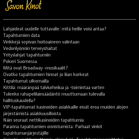
Lahjaideat uudelle tuttavalle: mitä heille voisi antaa?
Tapahtumien data
Vinkkejä sopivan hoitoaineen valintaan
Vedonlyönnin terveyshaitat
Yrityslahjat tapahtumiin
Pokeri Suomessa
Mitä ovat Broadway -musikaalit?
Ovatko tapahtumien hinnat jo liian korkeat
Tapahtumat ulkomailla
Kittilä: määränpää talviurheilua ja -toimintaa varten
Tuleeko rahapelilainsäädäntö muuttumaan tulevalla
hallituskaudella?
VIP-tapahtumat kasinoiden asiakkaille eivät eroa muiden alojen
järjestämistä asiakkuusilloista
Näin seuraat nettikasinoiden tapahtumia
Paranna tapahtumien onnistumista: Parhaat vinkit
tapahtumanjärjestäjille