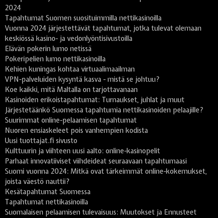
2024
Tapahtumat Suomen suosituimmilla nettikasinoilla
Vuonna 2024 järjestettävät tapahtumat, jotka tulevat olemaan
keskiössä kasino- ja vedonlyöntisivustoilla
Elävän pokerin lumo netissä
Pokeripelien lumo nettikasinoilla
Kehien kuningas kohtaa virtuaalimaailman
VPN-palveluiden kysyntä kasva - mistä se johtuu?
Koe kaikki, mitä Maltalla on tarjottavanaan
Kasinoiden erikoistapahtumat: Turnaukset, juhlat ja muut
Järjestetäänkö Suomessa tapahtumia nettikasinoiden pelaajille?
Suurimmat online-pelaamisen tapahtumat
Nuoren ensiaskeleet pois vanhempien kodista
Uusi tuottajat.fi sivusto
Kulttuurin ja viihteen uusi aalto: online-kasinopelit
Parhaat innovatiiviset viihdeideat seuraavaan tapahtumaasi
Suomi vuonna 2024: Mitkä ovat tärkeimmät online-kokemukset,
joista väestö nauttii?
Kesätapahtumat Suomessa
Tapahtumat nettikasinoilla
Suomalaisen pelaamisen tulevaisuus: Muutokset ja Ennusteet