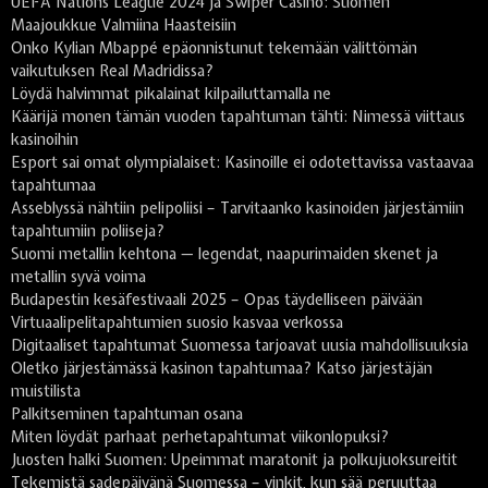
UEFA Nations League 2024 ja Swiper Casino: Suomen
Maajoukkue Valmiina Haasteisiin
Onko Kylian Mbappé epäonnistunut tekemään välittömän
vaikutuksen Real Madridissa?
Löydä halvimmat pikalainat kilpailuttamalla ne
Käärijä monen tämän vuoden tapahtuman tähti: Nimessä viittaus
kasinoihin
Esport sai omat olympialaiset: Kasinoille ei odotettavissa vastaavaa
tapahtumaa
Asseblyssä nähtiin pelipoliisi – Tarvitaanko kasinoiden järjestämiin
tapahtumiin poliiseja?
Suomi metallin kehtona — legendat, naapurimaiden skenet ja
metallin syvä voima
Budapestin kesäfestivaali 2025 – Opas täydelliseen päivään
Virtuaalipelitapahtumien suosio kasvaa verkossa
Digitaaliset tapahtumat Suomessa tarjoavat uusia mahdollisuuksia
Oletko järjestämässä kasinon tapahtumaa? Katso järjestäjän
muistilista
Palkitseminen tapahtuman osana
Miten löydät parhaat perhetapahtumat viikonlopuksi?
Juosten halki Suomen: Upeimmat maratonit ja polkujuoksureitit
Tekemistä sadepäivänä Suomessa – vinkit, kun sää peruuttaa