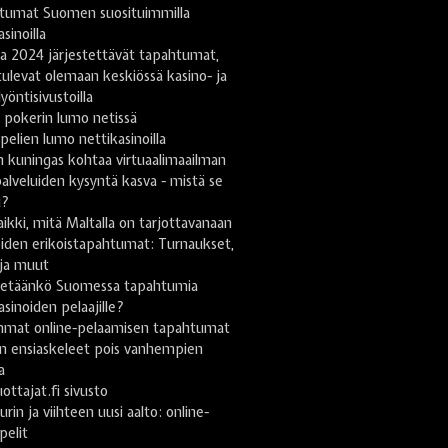
tumat Suomen suosituimmilla
sinoilla
a 2024 järjestettävät tapahtumat,
tulevat olemaan keskiössä kasino- ja
yöntisivustoilla
 pokerin lumo netissä
pelien lumo nettikasinoilla
 kuningas kohtaa virtuaalimaailman
lveluiden kysyntä kasva - mistä se
u?
ikki, mitä Maltalla on tarjottavanaan
iden erikoistapahtumat: Turnaukset,
 ja muut
stetäänkö Suomessa tapahtumia
asinoiden pelaajille?
mmat online-pelaamisen tapahtumat
n ensiaskeleet pois vanhempien
a
uottajat.fi sivusto
urin ja viihteen uusi aalto: online-
pelit