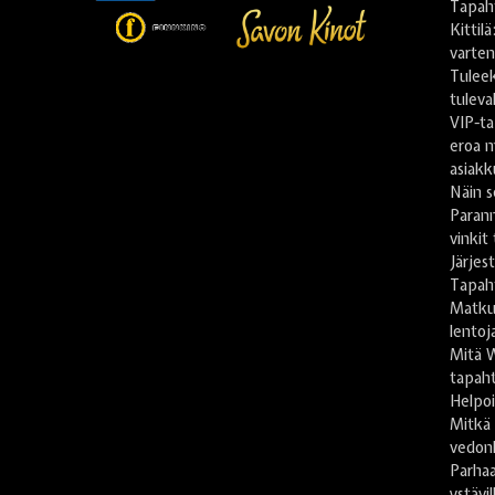
Tapah
Kittil
varte
Tulee
tuleva
VIP-ta
eroa m
asiakk
Näin s
Paran
vinkit
Järje
Tapah
Matkus
lentoj
Mitä 
tapaht
Helpoi
Mitkä
vedon
Parhaa
ystävil