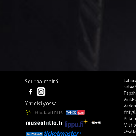
Seuraa meitä
Lahjai
antaa
Tapah
Vinkke
Yhteistyössä
Vedonl
Yritys
Poker
Mitä o
Ovatko