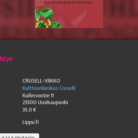
yhtye
CRUSELL-VIIKKO
Kulttuurikeskus Cruselli
Kullervontie 11
23500
Uusikaupunki
35.0
€
Lippu.fi
Lisää kalenteriin