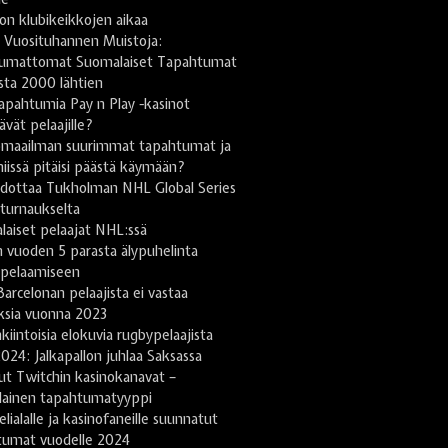
on klubikeikkojen aikaa
 Vuosituhannen Muistoja:
umattomat Suomalaiset Tapahtumat
sta 2000 lähtien
apahtumia Pay n Play -kasinot
tävät pelaajille?
omaailman suurimmat tapahtumat ja
niissä pitäisi päästä käymään?
odottaa Tukholman NHL Global Series
turnaukselta
aiset pelaajat NHL:ssä
 vuoden 5 parasta älypuhelinta
ipelaamiseen
arcelonan pelaajista ei vastaa
ksia vuonna 2023
kiintoisia elokuvia rugbypelaajista
024: Jalkapallon juhlaa Saksassa
ut Twitchin kasinokanavat –
lainen tapahtumatyyppi
lialalle ja kasinofaneille suunnatut
tumat vuodelle 2024