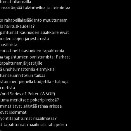
tumat ulkomailla
ä: määränpää talviurheilua ja -toimintaa
n
ko rahapelilainsäädäntö muuttumaan
lla hallituskaudella?
pahtumat kasinoiden asiakkaille eivät
uiden alojen järjestämistä
uusilloista
euraat nettikasinoiden tapahtumia
na tapahtumien onnistumista: Parhaat
 tapahtumanjärjestäjille
stä unohtumattomia elämyksiä:
tumasuunnittelun taikaa
taminen pienellä budjetilla - halpoja
a netistä
World Series of Poker (WSOP)
uma merkitsee pokeripiireissä?
mmat tavat säästää rahaa arjessa
 ovat isoimmat
lyöntitapahtumat maailmassa?
t tapahtumat maailmalla rahapelien
le