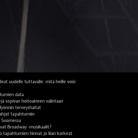
deat uudelle tuttavalle: mitä heille voisi
?
tumien data
jä sopivan hoitoaineen valintaan
yönnin terveyshaitat
lahjat tapahtumiin
i Suomessa
vat Broadway -musikaalit?
 tapahtumien hinnat jo liian korkeat