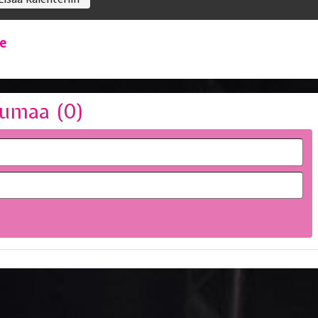
ye
umaa (
0
)