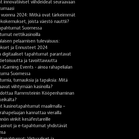
t innovatiiviset viihdeideat seuraavaan
tumaasi
 vuonna 2024: Mitkä ovat tärkeimmät
-kokemukset, joista väestö nauttii?
apahtumat Suomessa
umat nettikasinoilla
aisen pelaamisen tulevaisuus:
kset ja Ennusteet 2024
 digitaaliset tapahtumat parantavat
tietoisuutta ja tavoittavuutta
h iGaming Events - ainoa rahapelialan
tuma Suomessa
umia, turnauksia ja tapaksia: Mitä
saavat viihtymään kasinolla?
odottaa Rammsteinin Kööpenhaminan
keikalta?
at kasinotapahtumat maailmalla –
 rahapelaajan kannattaa vierailla
nön vinkit kesäfestareille
asinot ja e-tapahtumat yhdistävät
nsa
itapahtumat: Virtuaaliset ja