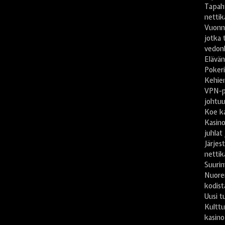
Tapah
nettika
Vuonn
jotka 
vedonl
Elävän
Pokeri
Kehien
VPN-pa
johtu
Koe ka
Kasino
juhlat
Järje
nettik
Suuri
Nuore
kodist
Uusi t
Kulttu
kasino