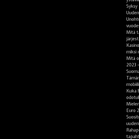
Syksy 
Uuden
Unoht
vuode
Mitä t
järjes
Kasin
miksi 
Mitä 
2023 -
Suomal
Tämän
mobiil
Kuka B
odotu
Mielen
Euro 2
Suosit
uuden
Rahape
tapah