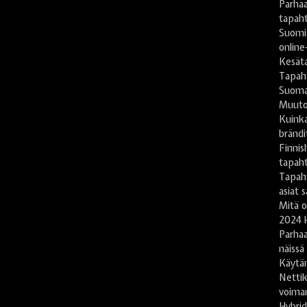
Parhaa
tapah
Suomi
online
Kesät
Tapaht
Suomal
Muuto
Kuinka
brändi
Finnis
tapah
Tapaht
asiat 
Mitä 
2024 
Parha
näissä
Käytän
Nettik
voima
Hybrid