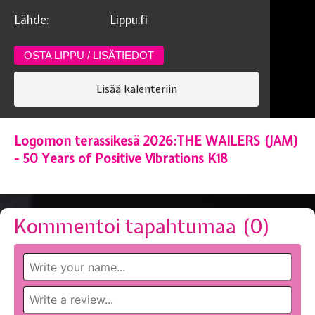
Lähde:
Lippu.fi
OSTA LIPPU / LISÄTIEDOT
Lisää kalenteriin
Logomon terassikesä 2026:THE WAILERS (JAM)
- 50 Years of Positive Vibrations K18
Kommentoi tapahtumaa (
0
)