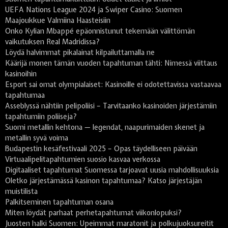
UEFA Nations League 2024 ja Swiper Casino: Suomen
Maajoukkue Valmiina Haasteisiin
Onko Kylian Mbappé epäonnistunut tekemään välittömän
vaikutuksen Real Madridissa?
Löydä halvimmat pikalainat kilpailuttamalla ne
Käärijä monen tämän vuoden tapahtuman tähti: Nimessä viittaus
kasinoihin
Esport sai omat olympialaiset: Kasinoille ei odotettavissa vastaavaa
tapahtumaa
Asseblyssä nähtiin pelipoliisi – Tarvitaanko kasinoiden järjestämiin
tapahtumiin poliiseja?
Suomi metallin kehtona — legendat, naapurimaiden skenet ja
metallin syvä voima
Budapestin kesäfestivaali 2025 – Opas täydelliseen päivään
Virtuaalipelitapahtumien suosio kasvaa verkossa
Digitaaliset tapahtumat Suomessa tarjoavat uusia mahdollisuuksia
Oletko järjestämässä kasinon tapahtumaa? Katso järjestäjän
muistilista
Palkitseminen tapahtuman osana
Miten löydät parhaat perhetapahtumat viikonlopuksi?
Juosten halki Suomen: Upeimmat maratonit ja polkujuoksureitit