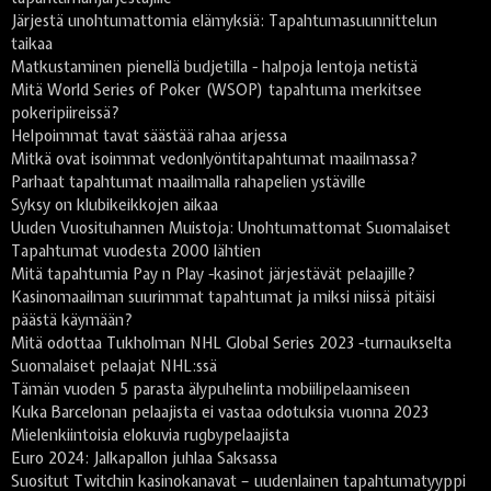
Järjestä unohtumattomia elämyksiä: Tapahtumasuunnittelun
taikaa
Matkustaminen pienellä budjetilla - halpoja lentoja netistä
Mitä World Series of Poker (WSOP) tapahtuma merkitsee
pokeripiireissä?
Helpoimmat tavat säästää rahaa arjessa
Mitkä ovat isoimmat vedonlyöntitapahtumat maailmassa?
Parhaat tapahtumat maailmalla rahapelien ystäville
Syksy on klubikeikkojen aikaa
Uuden Vuosituhannen Muistoja: Unohtumattomat Suomalaiset
Tapahtumat vuodesta 2000 lähtien
Mitä tapahtumia Pay n Play -kasinot järjestävät pelaajille?
Kasinomaailman suurimmat tapahtumat ja miksi niissä pitäisi
päästä käymään?
Mitä odottaa Tukholman NHL Global Series 2023 -turnaukselta
Suomalaiset pelaajat NHL:ssä
Tämän vuoden 5 parasta älypuhelinta mobiilipelaamiseen
Kuka Barcelonan pelaajista ei vastaa odotuksia vuonna 2023
Mielenkiintoisia elokuvia rugbypelaajista
Euro 2024: Jalkapallon juhlaa Saksassa
Suositut Twitchin kasinokanavat – uudenlainen tapahtumatyyppi