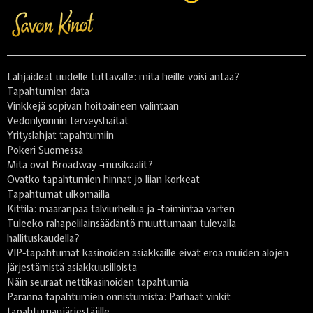
Lahjaideat uudelle tuttavalle: mitä heille voisi antaa?
Tapahtumien data
Vinkkejä sopivan hoitoaineen valintaan
Vedonlyönnin terveyshaitat
Yrityslahjat tapahtumiin
Pokeri Suomessa
Mitä ovat Broadway -musikaalit?
Ovatko tapahtumien hinnat jo liian korkeat
Tapahtumat ulkomailla
Kittilä: määränpää talviurheilua ja -toimintaa varten
Tuleeko rahapelilainsäädäntö muuttumaan tulevalla
hallituskaudella?
VIP-tapahtumat kasinoiden asiakkaille eivät eroa muiden alojen
järjestämistä asiakkuusilloista
Näin seuraat nettikasinoiden tapahtumia
Paranna tapahtumien onnistumista: Parhaat vinkit
tapahtumanjärjestäjille