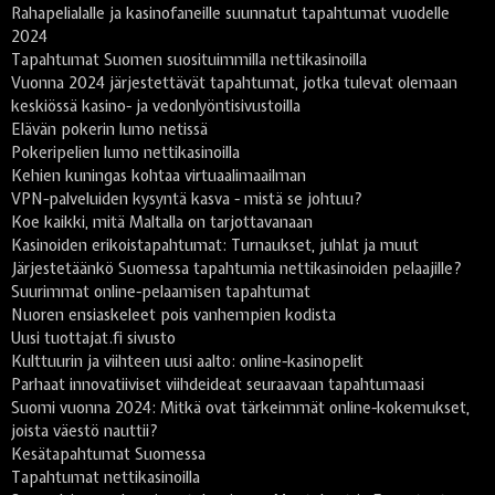
Rahapelialalle ja kasinofaneille suunnatut tapahtumat vuodelle
2024
Tapahtumat Suomen suosituimmilla nettikasinoilla
Vuonna 2024 järjestettävät tapahtumat, jotka tulevat olemaan
keskiössä kasino- ja vedonlyöntisivustoilla
Elävän pokerin lumo netissä
Pokeripelien lumo nettikasinoilla
Kehien kuningas kohtaa virtuaalimaailman
VPN-palveluiden kysyntä kasva - mistä se johtuu?
Koe kaikki, mitä Maltalla on tarjottavanaan
Kasinoiden erikoistapahtumat: Turnaukset, juhlat ja muut
Järjestetäänkö Suomessa tapahtumia nettikasinoiden pelaajille?
Suurimmat online-pelaamisen tapahtumat
Nuoren ensiaskeleet pois vanhempien kodista
Uusi tuottajat.fi sivusto
Kulttuurin ja viihteen uusi aalto: online-kasinopelit
Parhaat innovatiiviset viihdeideat seuraavaan tapahtumaasi
Suomi vuonna 2024: Mitkä ovat tärkeimmät online-kokemukset,
joista väestö nauttii?
Kesätapahtumat Suomessa
Tapahtumat nettikasinoilla