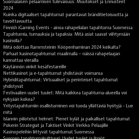
Suomalaisen pelaamisen tulevaisuus: Muutokset ja Ennusteet
2024
Kuinka digitaaliset tapahtumat parantavat bränditietoisuutta ja
tavoittavuutta
Finnish iGaming Events - ainoa rahapelialan tapahtuma Suomessa
Tapahtumia, turnauksia ja tapaksia: Mitä asiat saavat viihtymään
kasinolla?
Mitä odottaa Rammsteinin Kööpenhaminan 2024 keikalta?
Parhaat kasinotapahtumat maailmalla – näissä rahapelaajan
kannattaa vierailla
Käytännön vinkit kesäfestareille
Nettikasinot ja e-tapahtumat yhdistävät voimansa
Hybriditapahtumat: Virtuaaliset ja perinteiset tapahtumat
yhdistyvät
Festivaalien uudet tuulet: Mitä kaikkea tapahtuma-alueella voi
nykyään kokea?
Yritystapahtumiin osallistuminen voi tuoda yllättäviä hyötyjä - Lue
mitä
Islannin piilotetut helmet: Pienet kylät ja paikalliset tapahtumat
Pokerin Strategiat ja Taktiset Vinkit Verkko Pelaajille
Kasinopeleihin liittyvät tapahtumat Suomessa
Suomen tapahtumakulttuuri: Uudet tuulet ja ilmiöt