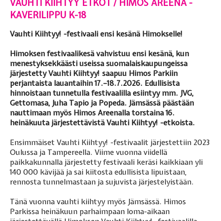
VAUHTI KIIHTYY ETKOT / HIMOS AREENA -
KAVERILIPPU K-18
Vauhti Kiihtyy! -festivaali ensi kesänä Himokselle!
Himoksen festivaalikesä vahvistuu ensi kesänä, kun
menestyksekkäästi useissa suomalaiskaupungeissa
järjestetty Vauhti Kiihtyy! saapuu Himos Parkiin
perjantaista lauantaihin 17.–18.7.2026. Edullisista
hinnoistaan tunnetulla festivaalilla esiintyy mm. JVG,
Gettomasa, Juha Tapio ja Popeda. Jämsässä päästään
nauttimaan myös Himos Areenalla torstaina 16.
heinäkuuta järjestettävistä Vauhti Kiihtyy! -etkoista.
Ensimmäiset Vauhti Kiihtyy! -festivaalit järjestettiin 2023
Oulussa ja Tampereella. Viime vuonna viidellä
paikkakunnalla järjestetty festivaali keräsi kaikkiaan yli
140 000 kävijää ja sai kiitosta edullisista lipuistaan,
rennosta tunnelmastaan ja sujuvista järjestelyistään.
Tänä vuonna vauhti kiihtyy myös Jämsässä. Himos
Parkissa heinäkuun parhaimpaan loma-aikaan