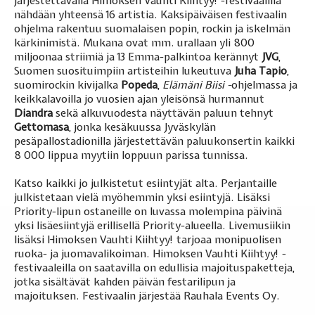
järjestettävällä Himoksen Vauhti Kiihtyy! -festivaalilla
nähdään yhteensä 16 artistia. Kaksipäiväisen festivaalin
ohjelma rakentuu suomalaisen popin, rockin ja iskelmän
kärkinimistä. Mukana ovat mm. urallaan yli 800
miljoonaa striimiä ja 13 Emma-palkintoa kerännyt
JVG
,
Suomen suosituimpiin artisteihin lukeutuva
Juha Tapio
,
suomirockin kivijalka
Popeda
,
Elämäni Biisi -
ohjelmassa ja
keikkalavoilla jo vuosien ajan yleisönsä hurmannut
Diandra
sekä alkuvuodesta näyttävän paluun tehnyt
Gettomasa
, jonka kesäkuussa Jyväskylän
pesäpallostadionilla järjestettävän paluukonsertin kaikki
8 000 lippua myytiin loppuun parissa tunnissa.
Katso kaikki jo julkistetut esiintyjät alta. Perjantaille
julkistetaan vielä myöhemmin yksi esiintyjä. Lisäksi
Priority-lipun ostaneille on luvassa molempina päivinä
yksi lisäesiintyjä erillisellä Priority-alueella. Livemusiikin
lisäksi Himoksen Vauhti Kiihtyy! tarjoaa monipuolisen
ruoka- ja juomavalikoiman. Himoksen Vauhti Kiihtyy! -
festivaaleilla on saatavilla on edullisia majoituspaketteja,
jotka sisältävät kahden päivän festarilipun ja
majoituksen. Festivaalin järjestää Rauhala Events Oy.