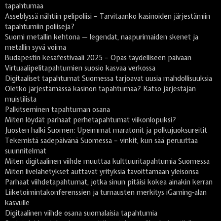
tapahtumaa
Asseblyssä nähtiin pelipoliisi – Tarvitaanko kasinoiden järjestämiin
tapahtumiin poliiseja?
Suomi metallin kehtona — legendat, naapurimaiden skenet ja
metallin syvä voima
Budapestin kesäfestivaali 2025 – Opas täydelliseen päivään
Virtuaalipelitapahtumien suosio kasvaa verkossa
Digitaaliset tapahtumat Suomessa tarjoavat uusia mahdollisuuksia
Oletko järjestämässä kasinon tapahtumaa? Katso järjestäjän
muistilista
Palkitseminen tapahtuman osana
Miten löydät parhaat perhetapahtumat viikonlopuksi?
Juosten halki Suomen: Upeimmat maratonit ja polkujuoksureitit
Tekemistä sadepäivänä Suomessa – vinkit, kun sää peruuttaa
suunnitelmat
Miten digitaalinen viihde muuttaa kulttuuritapahtumia Suomessa
Miten livelähetykset auttavat yrityksiä tavoittamaan yleisönsä
Parhaat viihdetapahtumat, jotka sinun pitäisi kokea ainakin kerran
Liiketoimintakonferenssien ja turnausten merkitys iGaming-alan
kasvulle
Digitaalinen viihde osana suomalaisia tapahtumia