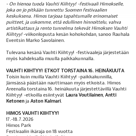
- On hienoa tuoda Vauhti Kiihtyy! -festivaali Himokselle,
joka on jo pitkään tunnettu Suomen festivaalien
keskuksena. Himos tarjoaa tapahtumalle erinomaiset
puitteet, ja uskomme, että edullinen hinnoittelu, vahva
artistikattaus ja rento tunnelma tekevät Himoksen Vauhti
Kiihtyy!
-viikonlopusta kesän kohokohdan, sanoo Rauhala
Eventsin Marko Savolainen.
Tulevana kesänä Vauhti Kiihtyy! -festivaaleja järjestetään
myös kahdeksalla muulla paikkakunnalla.
VAUHTI KIIHTYY! ETKOT TORSTAINA 16. HEINÄKUUTA
Toisin kuin muilla Vauhti Kiihtyy! -paikkakunnilla,
Jämsässä päästään nauttimaan myös etkoista. Himos
Areenalla torstaina 16. heinäkuuta järjestettävillä Vauhti
Kiihtyy! -etkoilla esiintyvät
Laura Voutilainen
,
Antti
Ketonen
ja
Aston Kalmari
.
HIMOS VAUHTI KIIHTYY!
17.-18.7.2026
Himos Park
Festivaalin ikäraja on 18 vuotta