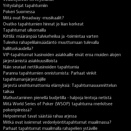
Yrityslahjat tapahtumiin
Pokeri Suomessa
Mitä ovat Broadway -musikaalit?
Ovatko tapahtumien hinnat jo liian korkeat
Tapahtumat ulkomailla
Kittilä: määränpää talviurheilua ja -toimintaa varten
Tuleeko rahapelilainsäädäntö muuttumaan tulevalla
hallituskaudella?
VIP-tapahtumat kasinoiden asiakkaille eivät eroa muiden alojen
järjestämistä asiakkuusilloista
Näin seuraat nettikasinoiden tapahtumia
Paranna tapahtumien onnistumista: Parhaat vinkit
tapahtumanjärjestäjille
Järjestä unohtumattomia elämyksiä: Tapahtumasuunnittelun
taikaa
Matkustaminen pienellä budjetilla - halpoja lentoja netistä
Mitä World Series of Poker (WSOP) tapahtuma merkitsee
pokeripiireissä?
Helpoimmat tavat säästää rahaa arjessa
Mitkä ovat isoimmat vedonlyöntitapahtumat maailmassa?
Parhaat tapahtumat maailmalla rahapelien ystäville