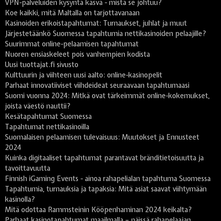
VPN-palveluiden kysyntä kasva - mistä se johtuu?
Koe kaikki, mitä Maltalla on tarjottavanaan
Kasinoiden erikoistapahtumat: Turnaukset, juhlat ja muut
Järjestetäänkö Suomessa tapahtumia nettikasinoiden pelaajille?
Suurimmat online-pelaamisen tapahtumat
Nuoren ensiaskeleet pois vanhempien kodista
Uusi tuottajat.fi sivusto
Kulttuurin ja viihteen uusi aalto: online-kasinopelit
Parhaat innovatiiviset viihdeideat seuraavaan tapahtumaasi
Suomi vuonna 2024: Mitkä ovat tärkeimmät online-kokemukset,
joista väestö nauttii?
Kesätapahtumat Suomessa
Tapahtumat nettikasinoilla
Suomalaisen pelaamisen tulevaisuus: Muutokset ja Ennusteet
2024
Kuinka digitaaliset tapahtumat parantavat bränditietoisuutta ja
tavoittavuutta
Finnish iGaming Events - ainoa rahapelialan tapahtuma Suomessa
Tapahtumia, turnauksia ja tapaksia: Mitä asiat saavat viihtymään
kasinolla?
Mitä odottaa Rammsteinin Kööpenhaminan 2024 keikalta?
Parhaat kasinotapahtumat maailmalla – näissä rahapelaajan