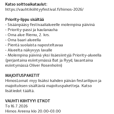
Katso soittoaikataulut:
https://vauhtikiihtyyfestival.fi/himos-2026/
Priority-lippu sisältää
- Sisäänpääsy festivaalialueelle molempina päivinä
- Priority-passi ja kaulanauha
- Oma alue Riemu, 2. krs.
- Oma baari alueella
- Pientä suolaista naposteltavaa
- Alueelta näkyvyys lavalle
- Molempina päivinä yksi lisäesiintyjä Priority-alueella
(perjantaina esiintymässä Bat ja Ryyd, lauantaina
esiintymässä Oliver Rosenholm)
MAJOITUSPAKETIT
HimosLomat myy lisäksi kahden päivän festarilipun ja
majoituksen sisältäviä majoituspaketteja. Katso
lisätiedot
täältä
.
VAUHTI KIIHTYY! ETKOT
To 16.7.2026
Himos Areena klo 20.00-03.00