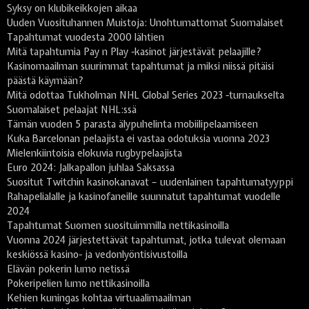
Syksy on klubikeikkojen aikaa
Uuden Vuosituhannen Muistoja: Unohtumattomat Suomalaiset
Tapahtumat vuodesta 2000 lähtien
Mitä tapahtumia Pay n Play -kasinot järjestävät pelaajille?
Kasinomaailman suurimmat tapahtumat ja miksi niissä pitäisi
päästä käymään?
Mitä odottaa Tukholman NHL Global Series 2023 -turnaukselta
Suomalaiset pelaajat NHL:ssä
Tämän vuoden 5 parasta älypuhelinta mobiilipelaamiseen
Kuka Barcelonan pelaajista ei vastaa odotuksia vuonna 2023
Mielenkiintoisia elokuvia rugbypelaajista
Euro 2024: Jalkapallon juhlaa Saksassa
Suositut Twitchin kasinokanavat – uudenlainen tapahtumatyyppi
Rahapelialalle ja kasinofaneille suunnatut tapahtumat vuodelle
2024
Tapahtumat Suomen suosituimmilla nettikasinoilla
Vuonna 2024 järjestettävät tapahtumat, jotka tulevat olemaan
keskiössä kasino- ja vedonlyöntisivustoilla
Elävän pokerin lumo netissä
Pokeripelien lumo nettikasinoilla
Kehien kuningas kohtaa virtuaalimaailman