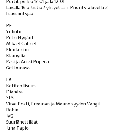
Portit pe klo 13-01 ja la 12-01
Lavalla 16 artistia / yhtyettä + Priority-alueella 2
lisäesiintyjää
PE
Yölintu
Petri Nygård
Mikael Gabriel
Elonkerjuu
Klamydia
Pasi ja Anssi Popeda
Gettomasa
LA
Kotiteollisuus
Diandra
XL5
Virve Rosti, Freeman ja Menneisyyden Vangit
Robin
JVG
Suurlähettiläät
Juha Tapio