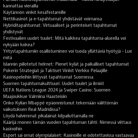
kannattaa vierailla
Käytännön vinkit kesäfestareille
Nettikasinot ja e-tapahtumat yhdistävät voimansa
Hybriditapahtumat: Virtuaaliset ja perinteiset tapahtumat
yhdistyvät
Festivaalien uudet tuulet: Mitä kaikkea tapahtuma-alueella voi
nykyään kokea?
Yritystapahtumiin osallistuminen voi tuoda yllättäviä hyötyjä - Lue
mitä
Islannin piilotetut helmet: Pienet kylät ja paikalliset tapahtumat
Pokerin Strategiat ja Taktiset Vinkit Verkko Pelaajille
Kasinopeleihin liittyvät tapahtumat Suomessa
Suomen tapahtumakulttuuri: Uudet tuulet ja ilmiöt
UEFA Nations League 2024 ja Swiper Casino: Suomen
Maajoukkue Valmiina Haasteisiin
Onko Kylian Mbappé epäonnistunut tekemään välittömän
vaikutuksen Real Madridissa?
Löydä halvimmat pikalainat kilpailuttamalla ne
Käärijä monen tämän vuoden tapahtuman tähti: Nimessä viittaus
kasinoihin
Esport sai omat olympialaiset: Kasinoille ei odotettavissa vastaavaa