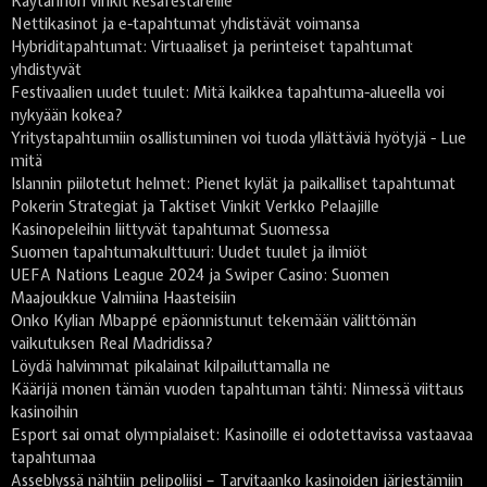
Käytännön vinkit kesäfestareille
Nettikasinot ja e-tapahtumat yhdistävät voimansa
Hybriditapahtumat: Virtuaaliset ja perinteiset tapahtumat
yhdistyvät
Festivaalien uudet tuulet: Mitä kaikkea tapahtuma-alueella voi
nykyään kokea?
Yritystapahtumiin osallistuminen voi tuoda yllättäviä hyötyjä - Lue
mitä
Islannin piilotetut helmet: Pienet kylät ja paikalliset tapahtumat
Pokerin Strategiat ja Taktiset Vinkit Verkko Pelaajille
Kasinopeleihin liittyvät tapahtumat Suomessa
Suomen tapahtumakulttuuri: Uudet tuulet ja ilmiöt
UEFA Nations League 2024 ja Swiper Casino: Suomen
Maajoukkue Valmiina Haasteisiin
Onko Kylian Mbappé epäonnistunut tekemään välittömän
vaikutuksen Real Madridissa?
Löydä halvimmat pikalainat kilpailuttamalla ne
Käärijä monen tämän vuoden tapahtuman tähti: Nimessä viittaus
kasinoihin
Esport sai omat olympialaiset: Kasinoille ei odotettavissa vastaavaa
tapahtumaa
Asseblyssä nähtiin pelipoliisi – Tarvitaanko kasinoiden järjestämiin