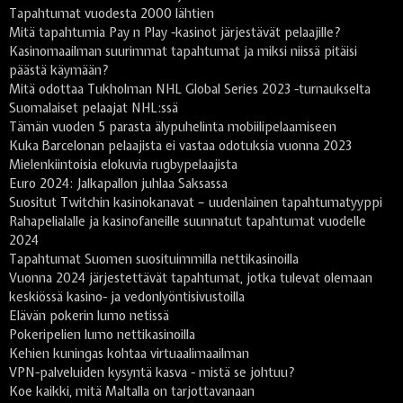
Tapahtumat vuodesta 2000 lähtien
Mitä tapahtumia Pay n Play -kasinot järjestävät pelaajille?
Kasinomaailman suurimmat tapahtumat ja miksi niissä pitäisi
päästä käymään?
Mitä odottaa Tukholman NHL Global Series 2023 -turnaukselta
Suomalaiset pelaajat NHL:ssä
Tämän vuoden 5 parasta älypuhelinta mobiilipelaamiseen
Kuka Barcelonan pelaajista ei vastaa odotuksia vuonna 2023
Mielenkiintoisia elokuvia rugbypelaajista
Euro 2024: Jalkapallon juhlaa Saksassa
Suositut Twitchin kasinokanavat – uudenlainen tapahtumatyyppi
Rahapelialalle ja kasinofaneille suunnatut tapahtumat vuodelle
2024
Tapahtumat Suomen suosituimmilla nettikasinoilla
Vuonna 2024 järjestettävät tapahtumat, jotka tulevat olemaan
keskiössä kasino- ja vedonlyöntisivustoilla
Elävän pokerin lumo netissä
Pokeripelien lumo nettikasinoilla
Kehien kuningas kohtaa virtuaalimaailman
VPN-palveluiden kysyntä kasva - mistä se johtuu?
Koe kaikki, mitä Maltalla on tarjottavanaan