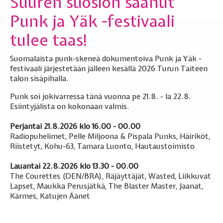
Suuren suosion saanut
Punk ja Yäk -festivaali
tulee taas!
Suomalaista punk-skeneä dokumentoiva Punk ja Yäk -
festivaali järjestetään jälleen kesällä 2026 Turun Taiteen
talon sisäpihalla.
Punk soi jokivarressa tänä vuonna pe 21.8. - la 22.8.
Esiintyjälista on kokonaan valmis.
Perjantai 21.8.2026 k
lo 16.00 - 00.00
Radiopuhelimet, Pelle Miljoona & Pispala Punks, Häiriköt,
Riistetyt, Kohu-63, Tamara Luonto, Hautaustoimisto
Lauantai 22.8.2026 klo 13.30 - 00.00
The Courettes (DEN/BRA), Räjäyttäjät, Wasted, Liikkuvat
Lapset, Maukka Perusjätkä, The Blaster Master, Jaanat,
Kärmes, Katujen Äänet