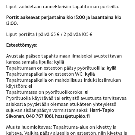
Liput vaihdetaan rannekkeisiin tapahtuman porteilla.
Portit aukeavat perjantaina klo 15:00 ja lauantaina klo
13:00.
Liput portilta 1 päivä 65 € / 2 päivää 105 €
Esteettömyys:
Avustaja pääsee tapahtumaan ilmaiseksi avustettavan
kanssa samalla lipulla:
kyllä
Tapahtumaan on esteetön pääsy pyörätuolilla:
kyllä
Tapahtumapaikalla on esteetön WC:
kyllä
Tapahtumapaikalla on mahdollisuus induktiosilmukan
käyttöön:
ei
Tapahtumassa on pyörätuolikoroke:
ei
Pyörätuolia käyttävää tai erityistä avustusta tarvitsevaa
asiakasta pyydetään olemaan etukäteen yhteydessä
sujuvan sisäänpääsyn varmistamiseksi:
Harri-Tapio
Siivonen, 040 767 1061, hoss@stupido.fi
Muuta huomioitavaa: Tapahtuma-alue on kivetty ja
kalteva. Vaikka pääsy alueelle on esteetön, niin kivetys ja