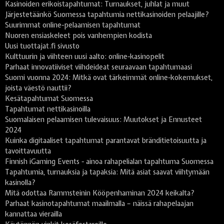
Kasinoiden erikoistapahtumat: Turnaukset, juhlat ja muut
Järjestetäänkö Suomessa tapahtumia nettikasinoiden pelaajille?
Suurimmat online-pelaamisen tapahtumat
Nuoren ensiaskeleet pois vanhempien kodista
Uusi tuottajat.fi sivusto
Kulttuurin ja viihteen uusi aalto: online-kasinopelit
Parhaat innovatiiviset viihdeideat seuraavaan tapahtumaasi
Suomi vuonna 2024: Mitkä ovat tärkeimmät online-kokemukset,
joista väestö nauttii?
Kesätapahtumat Suomessa
Tapahtumat nettikasinoilla
Suomalaisen pelaamisen tulevaisuus: Muutokset ja Ennusteet
2024
Kuinka digitaaliset tapahtumat parantavat bränditietoisuutta ja
tavoittavuutta
Finnish iGaming Events - ainoa rahapelialan tapahtuma Suomessa
Tapahtumia, turnauksia ja tapaksia: Mitä asiat saavat viihtymään
kasinolla?
Mitä odottaa Rammsteinin Kööpenhaminan 2024 keikalta?
Parhaat kasinotapahtumat maailmalla – näissä rahapelaajan
kannattaa vierailla