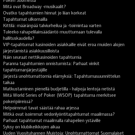
Pokeri Suomessa
Mitä ovat Broadway -musikaalit?
Ovatko tapahtumien hinnat jo liian korkeat
Tapahtumat ulkomailla
Kittilä: määränpää talviurheilua ja -toimintaa varten
Tuleeko rahapelilainsäädäntö muuttumaan tulevalla
hallituskaudella?
VIP-tapahtumat kasinoiden asiakkaille eivät eroa muiden alojen
järjestämistä asiakkuusilloista
Näin seuraat nettikasinoiden tapahtumia
Paranna tapahtumien onnistumista: Parhaat vinkit
tapahtumanjärjestäjille
Järjestä unohtumattomia elämyksiä: Tapahtumasuunnittelun
taikaa
Matkustaminen pienellä budjetilla - halpoja lentoja netistä
Mitä World Series of Poker (WSOP) tapahtuma merkitsee
pokeripiireissä?
Helpoimmat tavat säästää rahaa arjessa
Mitkä ovat isoimmat vedonlyöntitapahtumat maailmassa?
Parhaat tapahtumat maailmalla rahapelien ystäville
Syksy on klubikeikkojen aikaa
Uuden Vuosituhannen Muistoja: Unohtumattomat Suomalaiset