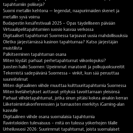
tapahtumiin poliiseja?
Suomi metallin kehtona — legendat, naapurimaiden skenet ja
metallin syvä voima
Budapestin kesäfestivaali 2025 – Opas täydelliseen päivään
Virtuaalipelitapahtumien suosio kasvaa verkossa
Digitaaliset tapahtumat Suomessa tarjoavat uusia mahdollisuuksia
Oletko järjestämässä kasinon tapahtumaa? Katso järjestäjän
muistilista
Palkitseminen tapahtuman osana
Miten löydät parhaat perhetapahtumat viikonlopuksi?
Juosten halki Suomen: Upeimmat maratonit ja polkujuoksureitit
Tekemistä sadepäivänä Suomessa – vinkit, kun sää peruuttaa
suunnitelmat
Miten digitaalinen viihde muuttaa kulttuuritapahtumia Suomessa
Miten livelähetykset auttavat yrityksiä tavoittamaan yleisönsä
Parhaat viihdetapahtumat, jotka sinun pitäisi kokea ainakin kerran
Liiketoimintakonferenssien ja turnausten merkitys iGaming-alan
kasvulle
Digitaalinen viihde osana suomalaisia tapahtumia
Ravintoloiden tulevaisuus – mitä on tulossa yökerhojen tilalle
Urheiluvuosi 2026: Suurimmat tapahtumat, joista suomalaiset