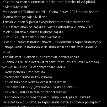
Kasinomaailman suurimmat tapahtumat ja miksi niissä pitäisi
päästä käymään?
Mitä odottaa Tukholman NHL Global Series 2023 -turnaukselta
Suomalaiset pelaajat NHL:ssä
Tämän vuoden 5 parasta älypuhelinta mobiilipelaamiseen
Kuka Barcelonan pelaajista ei vastaa odotuksia vuonna 2023
Mielenkiintoisia elokuvia rugbypelaajista
Euro 2024: Jalkapallon juhlaa Saksassa
Suositut Twitchin kasinokanavat – uudenlainen tapahtumatyyppi
Rahapelialalle ja kasinofaneille suunnatut tapahtumat vuodelle
2024
Tapahtumat Suomen suosituimmilla nettikasinoilla
Vuonna 2024 järjestettävät tapahtumat, jotka tulevat olemaan
keskiössä kasino- ja vedonlyöntisivustoilla
Elävän pokerin lumo netissä
Pokeripelien lumo nettikasinoilla
Kehien kuningas kohtaa virtuaalimaailman
VPN-palveluiden kysyntä kasva - mistä se johtuu?
Koe kaikki, mitä Maltalla on tarjottavanaan
Kasinoiden erikoistapahtumat: Turnaukset, juhlat ja muut
Järjestetäänkö Suomessa tapahtumia nettikasinoiden pelaajille?