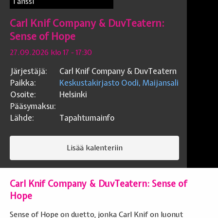
Tanssi
Carl Knif Company & DuvTeatern:
Sense of Hope
27.09.2026 klo 17
- 17:30
Järjestäjä:
Carl Knif Company & DuvTeatern
Paikka:
Keskustakirjasto Oodi, Maijansali
Osoite:
Helsinki
Pääsymaksu:
Lähde:
Tapahtumainfo
Lisää kalenteriin
Carl Knif Company & DuvTeatern: Sense of
Hope
Sense of Hope on duetto, jonka Carl Knif on luonut