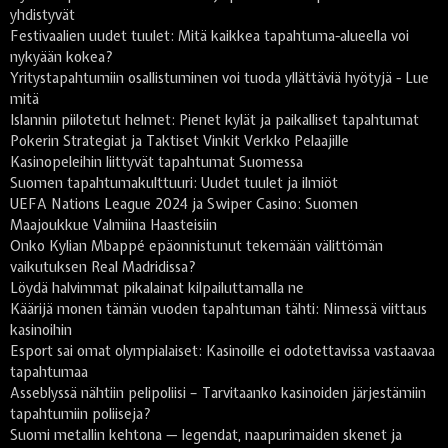
yhdistyvät
Festivaalien uudet tuulet: Mitä kaikkea tapahtuma-alueella voi
nykyään kokea?
Yritystapahtumiin osallistuminen voi tuoda yllättäviä hyötyjä - Lue
mitä
Islannin piilotetut helmet: Pienet kylät ja paikalliset tapahtumat
Pokerin Strategiat ja Taktiset Vinkit Verkko Pelaajille
Kasinopeleihin liittyvät tapahtumat Suomessa
Suomen tapahtumakulttuuri: Uudet tuulet ja ilmiöt
UEFA Nations League 2024 ja Swiper Casino: Suomen
Maajoukkue Valmiina Haasteisiin
Onko Kylian Mbappé epäonnistunut tekemään välittömän
vaikutuksen Real Madridissa?
Löydä halvimmat pikalainat kilpailuttamalla ne
Käärijä monen tämän vuoden tapahtuman tähti: Nimessä viittaus
kasinoihin
Esport sai omat olympialaiset: Kasinoille ei odotettavissa vastaavaa
tapahtumaa
Asseblyssä nähtiin pelipoliisi – Tarvitaanko kasinoiden järjestämiin
tapahtumiin poliiseja?
Suomi metallin kehtona — legendat, naapurimaiden skenet ja