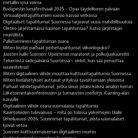
metallin syvä voima
Budapestin kesäfestivaali 2025 – Opas täydelliseen päivään
Virtuaalipelitapahtumien suosio kasvaa verkossa
Digitaaliset tapahtumat Suomessa tarjoavat uusia mahdollisuuksia
Oletko järjestämässä kasinon tapahtumaa? Katso järjestäjän
muistilista
Palkitseminen tapahtuman osana
Miten löydät parhaat perhetapahtumat viikonlopuksi?
Juosten halki Suomen: Upeimmat maratonit ja polkujuoksureitit
Tekemistä sadepäivänä Suomessa – vinkit, kun sää peruuttaa
suunnitelmat
Miten digitaalinen viihde muuttaa kulttuuritapahtumia Suomessa
Miten livelähetykset auttavat yrityksiä tavoittamaan yleisönsä
Parhaat viihdetapahtumat, jotka sinun pitäisi kokea ainakin kerran
Liiketoimintakonferenssien ja turnausten merkitys iGaming-alan
kasvulle
Digitaalinen viihde osana suomalaisia tapahtumia
Ravintoloiden tulevaisuus – mitä on tulossa yökerhojen tilalle
Urheiluvuosi 2026: Suurimmat tapahtumat, joista suomalaiset
lyövät vetoa
Suomen kulttuurimaiseman digitaalinen murros