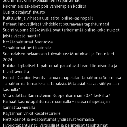
Suurimmat online-pelaamisen tapahtumat
Nuoren ensiaskeleet pois vanhempien kodista
Uusi tuottajat.fi sivusto
Kulttuurin ja viihteen uusi aalto: online-kasinopelit
Parhaat innovatiiviset viihdeideat seuraavaan tapahtumaasi
Suomi vuonna 2024: Mitkä ovat tärkeimmät online-kokemukset,
joista väestö nauttii?
Kesätapahtumat Suomessa
Tapahtumat nettikasinoilla
Suomalaisen pelaamisen tulevaisuus: Muutokset ja Ennusteet
2024
Kuinka digitaaliset tapahtumat parantavat bränditietoisuutta ja
tavoittavuutta
Finnish iGaming Events - ainoa rahapelialan tapahtuma Suomessa
Tapahtumia, turnauksia ja tapaksia: Mitä asiat saavat viihtymään
kasinolla?
Mitä odottaa Rammsteinin Kööpenhaminan 2024 keikalta?
Parhaat kasinotapahtumat maailmalla – näissä rahapelaajan
kannattaa vierailla
Käytännön vinkit kesäfestareille
Nettikasinot ja e-tapahtumat yhdistävät voimansa
Hybriditapahtumat: Virtuaaliset ja perinteiset tapahtumat