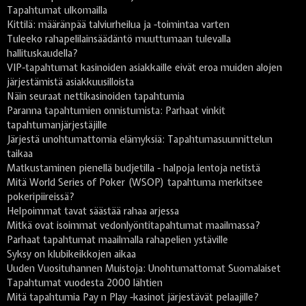
Tapahtumat ulkomailla
Kittilä: määränpää talviurheilua ja -toimintaa varten
Tuleeko rahapelilainsäädäntö muuttumaan tulevalla
hallituskaudella?
VIP-tapahtumat kasinoiden asiakkaille eivät eroa muiden alojen
järjestämistä asiakkuusilloista
Näin seuraat nettikasinoiden tapahtumia
Paranna tapahtumien onnistumista: Parhaat vinkit
tapahtumanjärjestäjille
Järjestä unohtumattomia elämyksiä: Tapahtumasuunnittelun
taikaa
Matkustaminen pienellä budjetilla - halpoja lentoja netistä
Mitä World Series of Poker (WSOP) tapahtuma merkitsee
pokeripiireissä?
Helpoimmat tavat säästää rahaa arjessa
Mitkä ovat isoimmat vedonlyöntitapahtumat maailmassa?
Parhaat tapahtumat maailmalla rahapelien ystäville
Syksy on klubikeikkojen aikaa
Uuden Vuosituhannen Muistoja: Unohtumattomat Suomalaiset
Tapahtumat vuodesta 2000 lähtien
Mitä tapahtumia Pay n Play -kasinot järjestävät pelaajille?