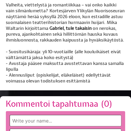
Valheita, viettelystä ja romantiikkaa – vai onko kaikki
vain silmänlumetta? Kortesjärven Ylikylän Nuorisoseuran
näyttämö herää syksyllä 2026 eloon, kun estradille astuu
suomalaisen teatterihistorian hurmaavin huijari. Mika
Waltarin kirjoittama
Gabriel, tule takaisin
on nerokas,
pureva, ajankohtainen sekä hillittömän hauska kuvaus
ihmisluonnosta, rakkauden kaipuusta ja hyväksikäytöstä.
- Suositusikäraja: yli 10-vuotiaille (alle kouluikäiset eivät
välttämättä jaksa koko esitystä)
- Avustaja pääsee maksutta avustettavan kanssa samalla
lipulla
- Alennusliput (opiskelijat, eläkeläiset) edellyttävät
voimassa olevan todistuksen esittämistä
Kommentoi tapahtumaa (
0
)