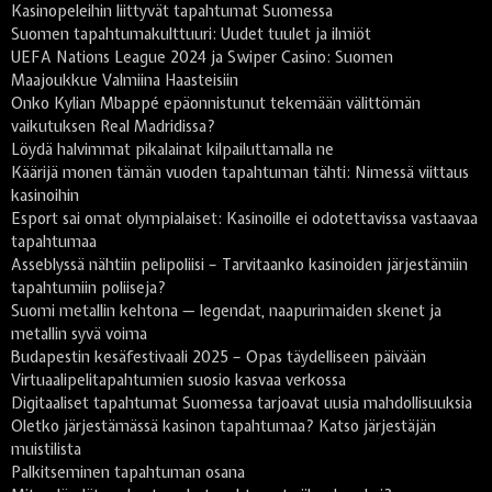
Kasinopeleihin liittyvät tapahtumat Suomessa
Suomen tapahtumakulttuuri: Uudet tuulet ja ilmiöt
UEFA Nations League 2024 ja Swiper Casino: Suomen
Maajoukkue Valmiina Haasteisiin
Onko Kylian Mbappé epäonnistunut tekemään välittömän
vaikutuksen Real Madridissa?
Löydä halvimmat pikalainat kilpailuttamalla ne
Käärijä monen tämän vuoden tapahtuman tähti: Nimessä viittaus
kasinoihin
Esport sai omat olympialaiset: Kasinoille ei odotettavissa vastaavaa
tapahtumaa
Asseblyssä nähtiin pelipoliisi – Tarvitaanko kasinoiden järjestämiin
tapahtumiin poliiseja?
Suomi metallin kehtona — legendat, naapurimaiden skenet ja
metallin syvä voima
Budapestin kesäfestivaali 2025 – Opas täydelliseen päivään
Virtuaalipelitapahtumien suosio kasvaa verkossa
Digitaaliset tapahtumat Suomessa tarjoavat uusia mahdollisuuksia
Oletko järjestämässä kasinon tapahtumaa? Katso järjestäjän
muistilista
Palkitseminen tapahtuman osana