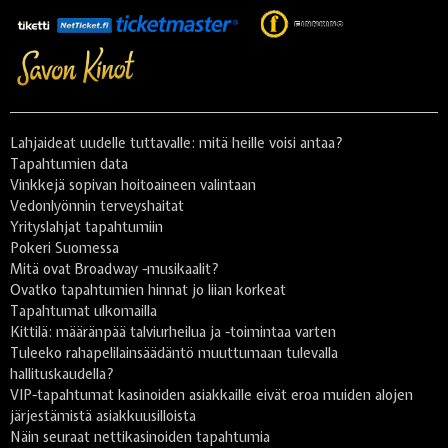
Lahjaideat uudelle tuttavalle: mitä heille voisi antaa?
Tapahtumien data
Vinkkejä sopivan hoitoaineen valintaan
Vedonlyönnin terveyshaitat
Yrityslahjat tapahtumiin
Pokeri Suomessa
Mitä ovat Broadway -musikaalit?
Ovatko tapahtumien hinnat jo liian korkeat
Tapahtumat ulkomailla
Kittilä: määränpää talviurheilua ja -toimintaa varten
Tuleeko rahapelilainsäädäntö muuttumaan tulevalla
hallituskaudella?
VIP-tapahtumat kasinoiden asiakkaille eivät eroa muiden alojen
järjestämistä asiakkuusilloista
Näin seuraat nettikasinoiden tapahtumia