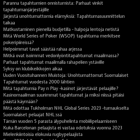
Paranna tapahtumien onnistumista: Parhaat vinkit
tapahtumanjärjestäjille
Järjestä unohtumattomia elämyksiä: Tapahtumasuunnittelun
taikaa
Matkustaminen pienellä budjetilla - halpoja lentoja netistä
Mitä World Series of Poker (WSOP) tapahtuma merkitsee
pokeripiireissä?
Helpoimmat tavat säästää rahaa arjessa
Mitkä ovat isoimmat vedonlyöntitapahtumat maailmassa?
Parhaat tapahtumat maailmalla rahapelien ystäville
Syksy on klubikeikkojen aikaa
Uuden Vuosituhannen Muistoja: Unohtumattomat Suomalaiset
Tapahtumat vuodesta 2000 lähtien
Mitä tapahtumia Pay n Play -kasinot järjestävät pelaajille?
Kasinomaailman suurimmat tapahtumat ja miksi niissä pitäisi
päästä käymään?
Mitä odottaa Tukholman NHL Global Series 2023 -turnaukselta
Suomalaiset pelaajat NHL:ssä
Tämän vuoden 5 parasta älypuhelinta mobiilipelaamiseen
Kuka Barcelonan pelaajista ei vastaa odotuksia vuonna 2023
Mielenkiintoisia elokuvia rugbypelaajista