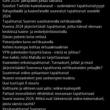
Euro 2024: Jalkapallon juhlaa Saksassa
Suositut Twitchin kasinokanavat – uudenlainen tapahtumatyyppi
Rahapelialalle ja kasinofaneille suunnatut tapahtumat vuodelle
2024
Tapahtumat Suomen suosituimmilla nettikasinoilla
Vuonna 2024 järjestettävät tapahtumat, jotka tulevat olemaan
keskiössä kasino- ja vedonlyöntisivustoilla
Elävän pokerin lumo netissä
Pokeripelien lumo nettikasinoilla
Kehien kuningas kohtaa virtuaalimaailman
VPN-palveluiden kysyntä kasva - mistä se johtuu?
Koe kaikki, mitä Maltalla on tarjottavanaan
Kasinoiden erikoistapahtumat: Turnaukset, juhlat ja muut
Järjestetäänkö Suomessa tapahtumia nettikasinoiden pelaajille?
Suurimmat online-pelaamisen tapahtumat
Nuoren ensiaskeleet pois vanhempien kodista
Uusi tuottajat.fi sivusto
Kulttuurin ja viihteen uusi aalto: online-kasinopelit
Parhaat innovatiiviset viihdeideat seuraavaan tapahtumaasi
Suomi vuonna 2024: Mitkä ovat tärkeimmät online-kokemukset,
joista väestö nauttii?
Kesätapahtumat Suomessa