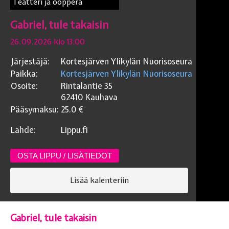
Teatteri ja ooppera
Gabriel, tule takaisin
26.09.2026 klo 13:00
Järjestäjä:
Kortesjärven Ylikylän Nuorisoseura
Paikka:
Kortesjärven Ylikylän Nuorisoseura
Osoite:
Rintalantie 35
62410
Kauhava
Pääsymaksu:
25.0
€
Lähde:
Lippu.fi
OSTA LIPPU / LISÄTIEDOT
Lisää kalenteriin
Gabriel, tule takaisin