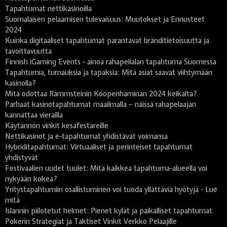
Tapahtumat nettikasinoilla
Suomalaisen pelaamisen tulevaisuus: Muutokset ja Ennusteet
2024
Kuinka digitaaliset tapahtumat parantavat bränditietoisuutta ja
tavoittavuutta
Finnish iGaming Events - ainoa rahapelialan tapahtuma Suomessa
Tapahtumia, turnauksia ja tapaksia: Mitä asiat saavat viihtymään
kasinolla?
Mitä odottaa Rammsteinin Kööpenhaminan 2024 keikalta?
Parhaat kasinotapahtumat maailmalla – näissä rahapelaajan
kannattaa vierailla
Käytännön vinkit kesäfestareille
Nettikasinot ja e-tapahtumat yhdistävät voimansa
Hybriditapahtumat: Virtuaaliset ja perinteiset tapahtumat
yhdistyvät
Festivaalien uudet tuulet: Mitä kaikkea tapahtuma-alueella voi
nykyään kokea?
Yritystapahtumiin osallistuminen voi tuoda yllättäviä hyötyjä - Lue
mitä
Islannin piilotetut helmet: Pienet kylät ja paikalliset tapahtumat
Pokerin Strategiat ja Taktiset Vinkit Verkko Pelaajille