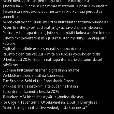
Miten löydät parhaat perhetapahtumat viikonlopuksi?
Juosten halki Suomen: Upeimmat maratonit ja polkujuoksureitit
Tekemistä sadepäivänä Suomessa – vinkit, kun sää peruuttaa
suunnitelmat
Miten digitaalinen viihde muuttaa kulttuuritapahtumia Suomessa
Miten livelähetykset auttavat yrityksiä tavoittamaan yleisönsä
Parhaat viihdetapahtumat, jotka sinun pitäisi kokea ainakin kerran
Liiketoimintakonferenssien ja turnausten merkitys iGaming-alan
kasvulle
Digitaalinen viihde osana suomalaisia tapahtumia
Ravintoloiden tulevaisuus – mitä on tulossa yökerhojen tilalle
Urheiluvuosi 2026: Suurimmat tapahtumat, joista suomalaiset
lyövät vetoa
Suomen kulttuurimaiseman digitaalinen murros
Verkkokasinoiden maailma Suomessa
The Business Behind the Sportsbook Screen
Vinkkejä arjen säästöihin ja talouden hallintaan
Tapahtumat kasinoilla kesällä 2026
Jääkiekon MM-kisat lähestyvät ja jännitys tiivistyy
Ice Cage 7 Tapahtuma: Otteluohjelma, Liput ja Elämykset
Miten Trustly muuttaa live-vedonlyöntiä Suomessa?