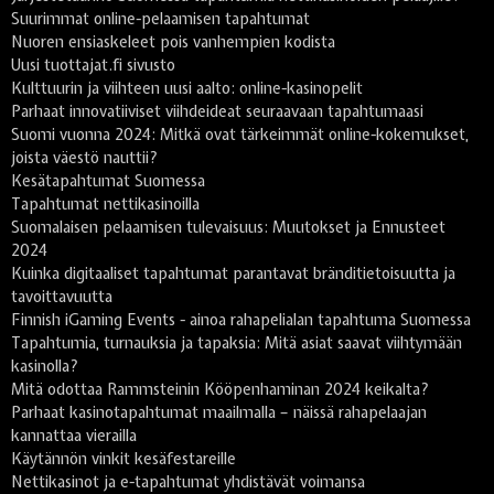
Suurimmat online-pelaamisen tapahtumat
Nuoren ensiaskeleet pois vanhempien kodista
Uusi tuottajat.fi sivusto
Kulttuurin ja viihteen uusi aalto: online-kasinopelit
Parhaat innovatiiviset viihdeideat seuraavaan tapahtumaasi
Suomi vuonna 2024: Mitkä ovat tärkeimmät online-kokemukset,
joista väestö nauttii?
Kesätapahtumat Suomessa
Tapahtumat nettikasinoilla
Suomalaisen pelaamisen tulevaisuus: Muutokset ja Ennusteet
2024
Kuinka digitaaliset tapahtumat parantavat bränditietoisuutta ja
tavoittavuutta
Finnish iGaming Events - ainoa rahapelialan tapahtuma Suomessa
Tapahtumia, turnauksia ja tapaksia: Mitä asiat saavat viihtymään
kasinolla?
Mitä odottaa Rammsteinin Kööpenhaminan 2024 keikalta?
Parhaat kasinotapahtumat maailmalla – näissä rahapelaajan
kannattaa vierailla
Käytännön vinkit kesäfestareille
Nettikasinot ja e-tapahtumat yhdistävät voimansa