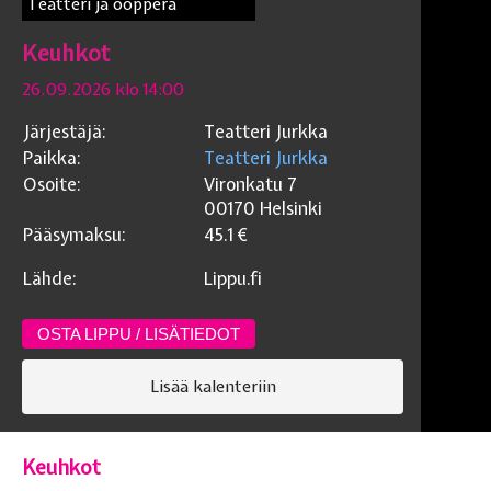
Teatteri ja ooppera
Keuhkot
26.09.2026 klo 14:00
Järjestäjä:
Teatteri Jurkka
Paikka:
Teatteri Jurkka
Osoite:
Vironkatu 7
00170
Helsinki
Pääsymaksu:
45.1
€
Lähde:
Lippu.fi
OSTA LIPPU / LISÄTIEDOT
Lisää kalenteriin
Keuhkot