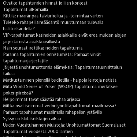
Ovatko tapahtumien hinnat jo liian korkeat
Tapahtumat ulkomailla
Kittilä: määränpää talviurheilua ja -toimintaa varten
Tuleeko rahapelilainsäädäntö muuttumaan tulevalla
hallituskaudella?
VIP-tapahtumat kasinoiden asiakkaille eivät eroa muiden alojen
järjestämistä asiakkuusilloista
Näin seuraat nettikasinoiden tapahtumia
Paranna tapahtumien onnistumista: Parhaat vinkit
tapahtumanjärjestäjille
Järjestä unohtumattomia elämyksiä: Tapahtumasuunnittelun
taikaa
Matkustaminen pienellä budjetilla - halpoja lentoja netistä
Mitä World Series of Poker (WSOP) tapahtuma merkitsee
pokeripiireissä?
Helpoimmat tavat säästää rahaa arjessa
Mitkä ovat isoimmat vedonlyöntitapahtumat maailmassa?
Parhaat tapahtumat maailmalla rahapelien ystäville
Syksy on klubikeikkojen aikaa
Uuden Vuosituhannen Muistoja: Unohtumattomat Suomalaiset
Tapahtumat vuodesta 2000 lähtien