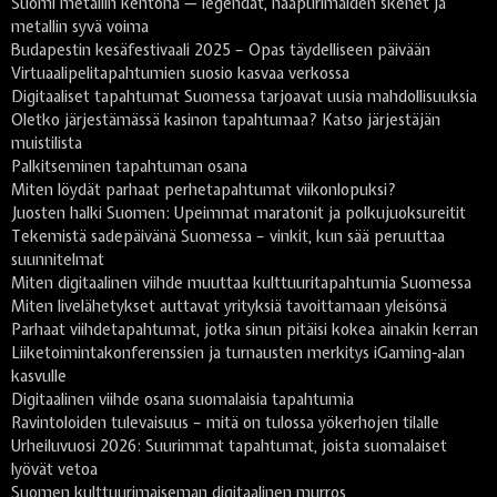
Suomi metallin kehtona — legendat, naapurimaiden skenet ja
metallin syvä voima
Budapestin kesäfestivaali 2025 – Opas täydelliseen päivään
Virtuaalipelitapahtumien suosio kasvaa verkossa
Digitaaliset tapahtumat Suomessa tarjoavat uusia mahdollisuuksia
Oletko järjestämässä kasinon tapahtumaa? Katso järjestäjän
muistilista
Palkitseminen tapahtuman osana
Miten löydät parhaat perhetapahtumat viikonlopuksi?
Juosten halki Suomen: Upeimmat maratonit ja polkujuoksureitit
Tekemistä sadepäivänä Suomessa – vinkit, kun sää peruuttaa
suunnitelmat
Miten digitaalinen viihde muuttaa kulttuuritapahtumia Suomessa
Miten livelähetykset auttavat yrityksiä tavoittamaan yleisönsä
Parhaat viihdetapahtumat, jotka sinun pitäisi kokea ainakin kerran
Liiketoimintakonferenssien ja turnausten merkitys iGaming-alan
kasvulle
Digitaalinen viihde osana suomalaisia tapahtumia
Ravintoloiden tulevaisuus – mitä on tulossa yökerhojen tilalle
Urheiluvuosi 2026: Suurimmat tapahtumat, joista suomalaiset
lyövät vetoa
Suomen kulttuurimaiseman digitaalinen murros