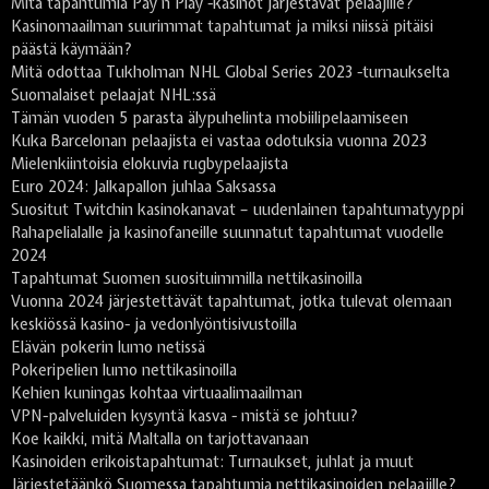
Mitä tapahtumia Pay n Play -kasinot järjestävät pelaajille?
Kasinomaailman suurimmat tapahtumat ja miksi niissä pitäisi
päästä käymään?
Mitä odottaa Tukholman NHL Global Series 2023 -turnaukselta
Suomalaiset pelaajat NHL:ssä
Tämän vuoden 5 parasta älypuhelinta mobiilipelaamiseen
Kuka Barcelonan pelaajista ei vastaa odotuksia vuonna 2023
Mielenkiintoisia elokuvia rugbypelaajista
Euro 2024: Jalkapallon juhlaa Saksassa
Suositut Twitchin kasinokanavat – uudenlainen tapahtumatyyppi
Rahapelialalle ja kasinofaneille suunnatut tapahtumat vuodelle
2024
Tapahtumat Suomen suosituimmilla nettikasinoilla
Vuonna 2024 järjestettävät tapahtumat, jotka tulevat olemaan
keskiössä kasino- ja vedonlyöntisivustoilla
Elävän pokerin lumo netissä
Pokeripelien lumo nettikasinoilla
Kehien kuningas kohtaa virtuaalimaailman
VPN-palveluiden kysyntä kasva - mistä se johtuu?
Koe kaikki, mitä Maltalla on tarjottavanaan
Kasinoiden erikoistapahtumat: Turnaukset, juhlat ja muut
Järjestetäänkö Suomessa tapahtumia nettikasinoiden pelaajille?