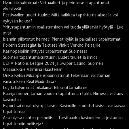
Hybriditapahtumat: Virtuaaliset ja perinteiset tapahtumat
yhdistyvät
Festivaalien uudet tuulet: Mitä kaikkea tapahtuma-alueella voi
nykyään kokea?
Yritystapahtumiin osallistuminen voi tuoda yllättäviä hyötyjä - Lue
mitä
Islannin piilotetut helmet: Pienet kylät ja paikalliset tapahtumat
Pokerin Strategiat ja Taktiset Vinkit Verkko Pelaajille
Kasinopeleihin liittyvät tapahtumat Suomessa
Suomen tapahtumakulttuuri: Uudet tuulet ja ilmiöt
UEFA Nations League 2024 ja Swiper Casino: Suomen
Maajoukkue Valmiina Haasteisiin
Onko Kylian Mbappé epäonnistunut tekemään välittömän
vaikutuksen Real Madridissa?
Löydä halvimmat pikalainat kilpailuttamalla ne
Käärijä monen tämän vuoden tapahtuman tähti: Nimessä viittaus
kasinoihin
Esport sai omat olympialaiset: Kasinoille ei odotettavissa vastaavaa
tapahtumaa
Asseblyssä nähtiin pelipoliisi – Tarvitaanko kasinoiden järjestämiin
tapahtumiin poliiseja?