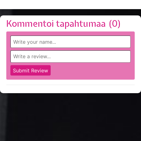
Kommentoi tapahtumaa (
0
)