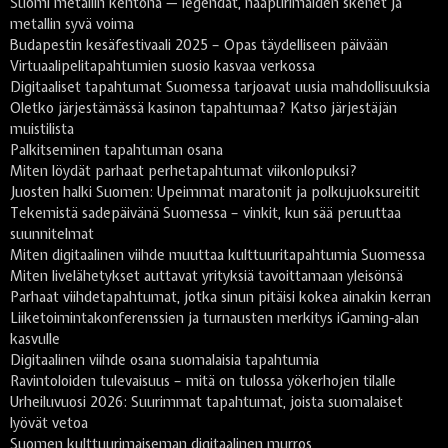
Suomi metallin kehtona — legendat, naapurimaiden skenet ja
metallin syvä voima
Budapestin kesäfestivaali 2025 – Opas täydelliseen päivään
Virtuaalipelitapahtumien suosio kasvaa verkossa
Digitaaliset tapahtumat Suomessa tarjoavat uusia mahdollisuuksia
Oletko järjestämässä kasinon tapahtumaa? Katso järjestäjän
muistilista
Palkitseminen tapahtuman osana
Miten löydät parhaat perhetapahtumat viikonlopuksi?
Juosten halki Suomen: Upeimmat maratonit ja polkujuoksureitit
Tekemistä sadepäivänä Suomessa – vinkit, kun sää peruuttaa
suunnitelmat
Miten digitaalinen viihde muuttaa kulttuuritapahtumia Suomessa
Miten livelähetykset auttavat yrityksiä tavoittamaan yleisönsä
Parhaat viihdetapahtumat, jotka sinun pitäisi kokea ainakin kerran
Liiketoimintakonferenssien ja turnausten merkitys iGaming-alan
kasvulle
Digitaalinen viihde osana suomalaisia tapahtumia
Ravintoloiden tulevaisuus – mitä on tulossa yökerhojen tilalle
Urheiluvuosi 2026: Suurimmat tapahtumat, joista suomalaiset
lyövät vetoa
Suomen kulttuurimaiseman digitaalinen murros