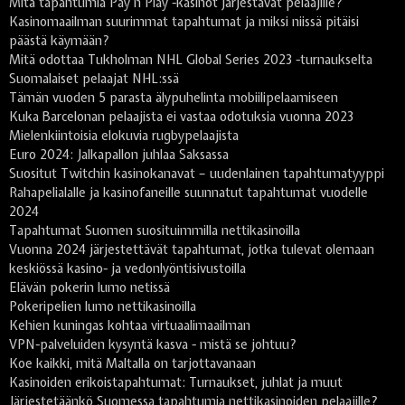
Mitä tapahtumia Pay n Play -kasinot järjestävät pelaajille?
Kasinomaailman suurimmat tapahtumat ja miksi niissä pitäisi
päästä käymään?
Mitä odottaa Tukholman NHL Global Series 2023 -turnaukselta
Suomalaiset pelaajat NHL:ssä
Tämän vuoden 5 parasta älypuhelinta mobiilipelaamiseen
Kuka Barcelonan pelaajista ei vastaa odotuksia vuonna 2023
Mielenkiintoisia elokuvia rugbypelaajista
Euro 2024: Jalkapallon juhlaa Saksassa
Suositut Twitchin kasinokanavat – uudenlainen tapahtumatyyppi
Rahapelialalle ja kasinofaneille suunnatut tapahtumat vuodelle
2024
Tapahtumat Suomen suosituimmilla nettikasinoilla
Vuonna 2024 järjestettävät tapahtumat, jotka tulevat olemaan
keskiössä kasino- ja vedonlyöntisivustoilla
Elävän pokerin lumo netissä
Pokeripelien lumo nettikasinoilla
Kehien kuningas kohtaa virtuaalimaailman
VPN-palveluiden kysyntä kasva - mistä se johtuu?
Koe kaikki, mitä Maltalla on tarjottavanaan
Kasinoiden erikoistapahtumat: Turnaukset, juhlat ja muut
Järjestetäänkö Suomessa tapahtumia nettikasinoiden pelaajille?