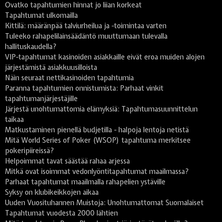
Ovatko tapahtumien hinnat jo liian korkeat
Tapahtumat ulkomailla
Kittilä: määränpää talviurheilua ja -toimintaa varten
Tuleeko rahapelilainsäädäntö muuttumaan tulevalla
hallituskaudella?
VIP-tapahtumat kasinoiden asiakkaille eivät eroa muiden alojen
järjestämistä asiakkuusilloista
Näin seuraat nettikasinoiden tapahtumia
Paranna tapahtumien onnistumista: Parhaat vinkit
tapahtumanjärjestäjille
Järjestä unohtumattomia elämyksiä: Tapahtumasuunnittelun
taikaa
Matkustaminen pienellä budjetilla - halpoja lentoja netistä
Mitä World Series of Poker (WSOP) tapahtuma merkitsee
pokeripiireissä?
Helpoimmat tavat säästää rahaa arjessa
Mitkä ovat isoimmat vedonlyöntitapahtumat maailmassa?
Parhaat tapahtumat maailmalla rahapelien ystäville
Syksy on klubikeikkojen aikaa
Uuden Vuosituhannen Muistoja: Unohtumattomat Suomalaiset
Tapahtumat vuodesta 2000 lähtien