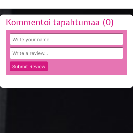
Kommentoi tapahtumaa (
0
)