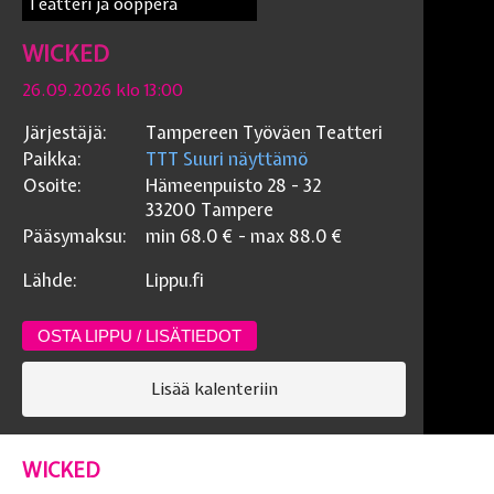
Teatteri ja ooppera
WICKED
26.09.2026 klo 13:00
Järjestäjä:
Tampereen Työväen Teatteri
Paikka:
TTT Suuri näyttämö
Osoite:
Hämeenpuisto 28 - 32
33200
Tampere
Pääsymaksu:
min
68.0
€ - max
88.0
€
Lähde:
Lippu.fi
OSTA LIPPU / LISÄTIEDOT
Lisää kalenteriin
WICKED