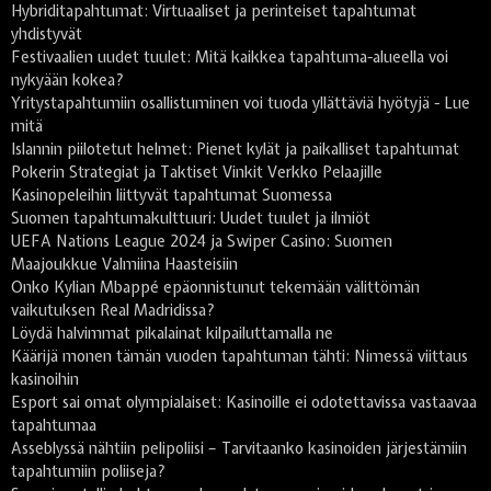
Hybriditapahtumat: Virtuaaliset ja perinteiset tapahtumat
yhdistyvät
Festivaalien uudet tuulet: Mitä kaikkea tapahtuma-alueella voi
nykyään kokea?
Yritystapahtumiin osallistuminen voi tuoda yllättäviä hyötyjä - Lue
mitä
Islannin piilotetut helmet: Pienet kylät ja paikalliset tapahtumat
Pokerin Strategiat ja Taktiset Vinkit Verkko Pelaajille
Kasinopeleihin liittyvät tapahtumat Suomessa
Suomen tapahtumakulttuuri: Uudet tuulet ja ilmiöt
UEFA Nations League 2024 ja Swiper Casino: Suomen
Maajoukkue Valmiina Haasteisiin
Onko Kylian Mbappé epäonnistunut tekemään välittömän
vaikutuksen Real Madridissa?
Löydä halvimmat pikalainat kilpailuttamalla ne
Käärijä monen tämän vuoden tapahtuman tähti: Nimessä viittaus
kasinoihin
Esport sai omat olympialaiset: Kasinoille ei odotettavissa vastaavaa
tapahtumaa
Asseblyssä nähtiin pelipoliisi – Tarvitaanko kasinoiden järjestämiin
tapahtumiin poliiseja?