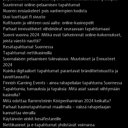
Suurimmat online-pelaamisen tapahtumat
Nuoren ensiaskeleet pois vanhempien kodista
Uusi tuottajat.fi sivusto
Kulttuurin ja viihteen uusi aalto: online-kasinopelit
Parhaat innovatiiviset viihdeideat seuraavaan tapahtumaasi
Suomi vuonna 2024: Mitkä ovat tärkeimmät online-kokemukset,
joista väestö nauttii?
Kesätapahtumat Suomessa
Tapahtumat nettikasinoilla
Suomalaisen pelaamisen tulevaisuus: Muutokset ja Ennusteet
2024
Kuinka digitaaliset tapahtumat parantavat bränditietoisuutta ja
tavoittavuutta
Finnish iGaming Events - ainoa rahapelialan tapahtuma Suomessa
Tapahtumia, turnauksia ja tapaksia: Mitä asiat saavat viihtymään
kasinolla?
Mitä odottaa Rammsteinin Kööpenhaminan 2024 keikalta?
Parhaat kasinotapahtumat maailmalla – näissä rahapelaajan
kannattaa vierailla
Käytännön vinkit kesäfestareille
Nettikasinot ja e-tapahtumat yhdistävät voimansa