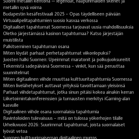
Suomi metallin kehtona — legendat, naapurimaiden skenet ja
metallin syvä voima
Budapestin kesäfestivaali 2025 – Opas täydelliseen päivään
Virtuaalipelitapahtumien suosio kasvaa verkossa
Digitaaliset tapahtumat Suomessa tarjoavat uusia mahdollisuuksia
Oletko järjestämässä kasinon tapahtumaa? Katso järjestäjän
muistilista
Palkitseminen tapahtuman osana
Miten löydät parhaat perhetapahtumat viikonlopuksi?
Juosten halki Suomen: Upeimmat maratonit ja polkujuoksureitit
Tekemistä sadepäivänä Suomessa – vinkit, kun sää peruuttaa
suunnitelmat
Miten digitaalinen viihde muuttaa kulttuuritapahtumia Suomessa
Miten livelähetykset auttavat yrityksiä tavoittamaan yleisönsä
Parhaat viihdetapahtumat, jotka sinun pitäisi kokea ainakin kerran
Liiketoimintakonferenssien ja turnausten merkitys iGaming-alan
kasvulle
Digitaalinen viihde osana suomalaisia tapahtumia
Ravintoloiden tulevaisuus – mitä on tulossa yökerhojen tilalle
Urheiluvuosi 2026: Suurimmat tapahtumat, joista suomalaiset
lyövät vetoa
Suomen kulttuurimaiseman digitaalinen murros