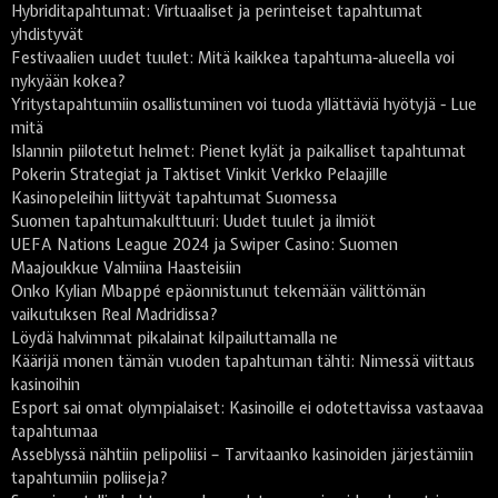
Hybriditapahtumat: Virtuaaliset ja perinteiset tapahtumat
yhdistyvät
Festivaalien uudet tuulet: Mitä kaikkea tapahtuma-alueella voi
nykyään kokea?
Yritystapahtumiin osallistuminen voi tuoda yllättäviä hyötyjä - Lue
mitä
Islannin piilotetut helmet: Pienet kylät ja paikalliset tapahtumat
Pokerin Strategiat ja Taktiset Vinkit Verkko Pelaajille
Kasinopeleihin liittyvät tapahtumat Suomessa
Suomen tapahtumakulttuuri: Uudet tuulet ja ilmiöt
UEFA Nations League 2024 ja Swiper Casino: Suomen
Maajoukkue Valmiina Haasteisiin
Onko Kylian Mbappé epäonnistunut tekemään välittömän
vaikutuksen Real Madridissa?
Löydä halvimmat pikalainat kilpailuttamalla ne
Käärijä monen tämän vuoden tapahtuman tähti: Nimessä viittaus
kasinoihin
Esport sai omat olympialaiset: Kasinoille ei odotettavissa vastaavaa
tapahtumaa
Asseblyssä nähtiin pelipoliisi – Tarvitaanko kasinoiden järjestämiin
tapahtumiin poliiseja?