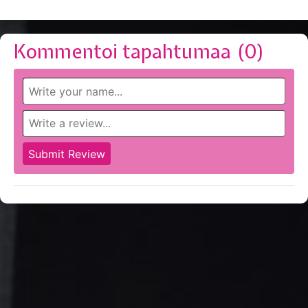
Kommentoi tapahtumaa (
0
)