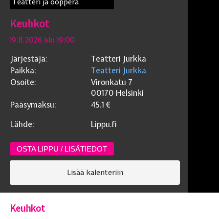
Teatteri ja ooppera
Keuhkot
19.11.2026 klo 19:00
Järjestäjä:
Teatteri Jurkka
Paikka:
Teatteri Jurkka
Osoite:
Vironkatu 7
00170
Helsinki
Pääsymaksu:
45.1
€
Lähde:
Lippu.fi
OSTA LIPPU / LISÄTIEDOT
Lisää kalenteriin
Keuhkot