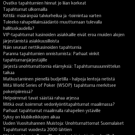
Ovatko tapahtumien hinnat jo liian korkeat
Tapahtumat ulkomailla
Kittilä: määränpää talviurheilua ja -toimintaa varten
Tuleeko rahapelilainsäädäntö muuttumaan tulevalla
hallituskaudella?
VIP-tapahtumat kasinoiden asiakkaille eivät eroa muiden alojen
järjestämistä asiakkuusilloista
Näin seuraat nettikasinoiden tapahtumia
Paranna tapahtumien onnistumista: Parhaat vinkit
tapahtumanjärjestäjille
Järjestä unohtumattomia elämyksiä: Tapahtumasuunnittelun
taikaa
Matkustaminen pienellä budjetilla - halpoja lentoja netistä
Mitä World Series of Poker (WSOP) tapahtuma merkitsee
pokeripiireissä?
Helpoimmat tavat säästää rahaa arjessa
Mitkä ovat isoimmat vedonlyöntitapahtumat maailmassa?
Parhaat tapahtumat maailmalla rahapelien ystäville
Syksy on klubikeikkojen aikaa
Uuden Vuosituhannen Muistoja: Unohtumattomat Suomalaiset
Tapahtumat vuodesta 2000 lähtien