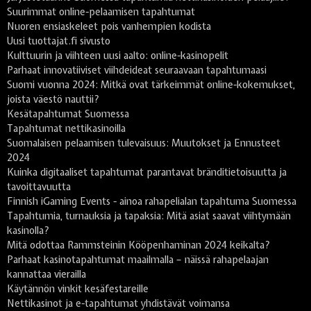
Suurimmat online-pelaamisen tapahtumat
Nuoren ensiaskeleet pois vanhempien kodista
Uusi tuottajat.fi sivusto
Kulttuurin ja viihteen uusi aalto: online-kasinopelit
Parhaat innovatiiviset viihdeideat seuraavaan tapahtumaasi
Suomi vuonna 2024: Mitkä ovat tärkeimmät online-kokemukset,
joista väestö nauttii?
Kesätapahtumat Suomessa
Tapahtumat nettikasinoilla
Suomalaisen pelaamisen tulevaisuus: Muutokset ja Ennusteet
2024
Kuinka digitaaliset tapahtumat parantavat bränditietoisuutta ja
tavoittavuutta
Finnish iGaming Events - ainoa rahapelialan tapahtuma Suomessa
Tapahtumia, turnauksia ja tapaksia: Mitä asiat saavat viihtymään
kasinolla?
Mitä odottaa Rammsteinin Kööpenhaminan 2024 keikalta?
Parhaat kasinotapahtumat maailmalla – näissä rahapelaajan
kannattaa vierailla
Käytännön vinkit kesäfestareille
Nettikasinot ja e-tapahtumat yhdistävät voimansa