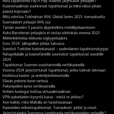
Mitä tapahtumia Pay n Play -kasinot järjestävät pelaajille?
Kasinomaailman suurimmat tapahtumat ja miksi niissä pitäisi
päästä käymään?
Mitä odottaa Tukholman NHL Global Series 2023 -turnaukselta
Suomalaiset pelaajat NHL:ssä
Tämän vuoden 5 parasta älypuhelinta mobiilipelaamiseen
Kuka Barcelonan pelaajista ei vastaa odotuksia vuonna 2023
Mielenkiintoisia elokuvia rugbypelaajista
Euro 2024: Jalkapallon juhlaa Saksassa
Suositut Twitchin kasinokanavat – uudenlainen tapahtumatyyppi
Rahapelialalle ja kasinofaneille suunnatut tapahtumat vuodelle
2024
Tapahtumat Suomen suosituimmilla nettikasinoilla
Vuonna 2024 järjestettävät tapahtumat, jotka tulevat olemaan
keskiössä kasino- ja vedonlyöntisivustoilla
Elävän pokerin lumo netissä
Pokeripelien lumo nettikasinoilla
Kehien kuningas kohtaa virtuaalimaailman
VPN-palveluiden kysyntä kasva - mistä se johtuu?
Koe kaikki, mitä Maltalla on tarjottavanaan
Kasinoiden erikoistapahtumat: Turnaukset, juhlat ja muut
Järjestetäänkö Suomessa tapahtumia nettikasinoiden pelaajille?