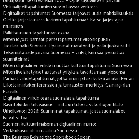
Budapestin kesäfestivaali 2025 – Opas täydelliseen päivään
Virtuaalipelitapahtumien suosio kasvaa verkossa
Digitaaliset tapahtumat Suomessa tarjoavat uusia mahdollisuuksia
Oletko järjestämässä kasinon tapahtumaa? Katso järjestäjän
muistilista
Palkitseminen tapahtuman osana
Miten löydät parhaat perhetapahtumat viikonlopuksi?
Juosten halki Suomen: Upeimmat maratonit ja polkujuoksureitit
Tekemistä sadepäivänä Suomessa – vinkit, kun sää peruuttaa
suunnitelmat
Miten digitaalinen viihde muuttaa kulttuuritapahtumia Suomessa
Miten livelähetykset auttavat yrityksiä tavoittamaan yleisönsä
Parhaat viihdetapahtumat, jotka sinun pitäisi kokea ainakin kerran
Liiketoimintakonferenssien ja turnausten merkitys iGaming-alan
kasvulle
Digitaalinen viihde osana suomalaisia tapahtumia
Ravintoloiden tulevaisuus – mitä on tulossa yökerhojen tilalle
Urheiluvuosi 2026: Suurimmat tapahtumat, joista suomalaiset
lyövät vetoa
Suomen kulttuurimaiseman digitaalinen murros
Verkkokasinoiden maailma Suomessa
The Business Behind the Sportsbook Screen