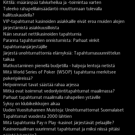
Kittilä: määränpää talviurheilua ja -toimintaa varten
Tuleeko rahapelilainsäädäntö muuttumaan tulevalla
hallituskaudella?
VIP-tapahtumat kasinoiden asiakkaille eivät eroa muiden alojen
järjestämistä asiakkuusilloista
Näin seuraat nettikasinoiden tapahtumia
Paranna tapahtumien onnistumista: Parhaat vinkit
tapahtumanjärjestäjille
Järjestä unohtumattomia elämyksiä: Tapahtumasuunnittelun
taikaa
Matkustaminen pienellä budjetilla - halpoja lentoja netistä
Mitä World Series of Poker (WSOP) tapahtuma merkitsee
pokeripiireissä?
Helpoimmat tavat säästää rahaa arjessa
Mitkä ovat isoimmat vedonlyöntitapahtumat maailmassa?
Parhaat tapahtumat maailmalla rahapelien ystäville
Syksy on klubikeikkojen aikaa
Uuden Vuosituhannen Muistoja: Unohtumattomat Suomalaiset
Tapahtumat vuodesta 2000 lähtien
Mitä tapahtumia Pay n Play -kasinot järjestävät pelaajille?
Kasinomaailman suurimmat tapahtumat ja miksi niissä pitäisi