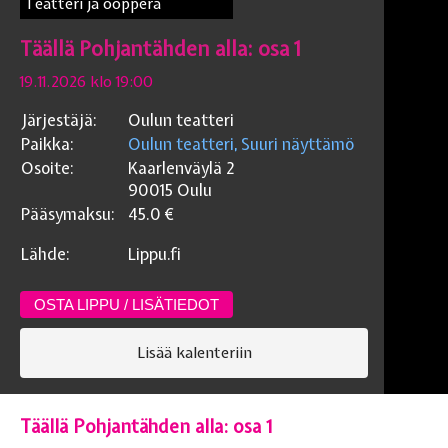
Teatteri ja ooppera
Täällä Pohjantähden alla: osa 1
19.11.2026 klo 19:00
Järjestäjä:
Oulun teatteri
Paikka:
Oulun teatteri, Suuri näyttämö
Osoite:
Kaarlenväylä 2
90015
Oulu
Pääsymaksu:
45.0
€
Lähde:
Lippu.fi
OSTA LIPPU / LISÄTIEDOT
Lisää kalenteriin
Täällä Pohjantähden alla: osa 1