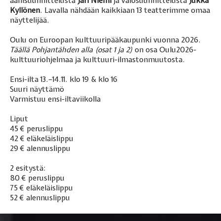
äänisuunnittelusta
Jari Niemi
ja valosuunnittelusta
Jukka
Kyllönen
. Lavalla nähdään kaikkiaan 13 teatterimme omaa
näyttelijää.
Oulu on Euroopan kulttuuripääkaupunki vuonna 2026.
Täällä Pohjantähden alla (osat 1 ja 2)
on osa Oulu2026-
kulttuuriohjelmaa ja kulttuuri-ilmastonmuutosta.
Ensi-ilta 13.–14.11. klo 19 & klo 16
Suuri näyttämö
Varmistuu ensi-iltaviikolla
Liput
45 € peruslippu
42 € eläkeläislippu
29 € alennuslippu
2 esitystä:
80 € peruslippu
75 € eläkeläislippu
52 € alennuslippu