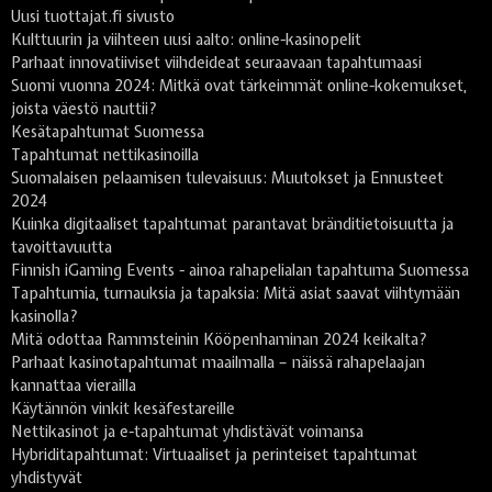
Uusi tuottajat.fi sivusto
Kulttuurin ja viihteen uusi aalto: online-kasinopelit
Parhaat innovatiiviset viihdeideat seuraavaan tapahtumaasi
Suomi vuonna 2024: Mitkä ovat tärkeimmät online-kokemukset,
joista väestö nauttii?
Kesätapahtumat Suomessa
Tapahtumat nettikasinoilla
Suomalaisen pelaamisen tulevaisuus: Muutokset ja Ennusteet
2024
Kuinka digitaaliset tapahtumat parantavat bränditietoisuutta ja
tavoittavuutta
Finnish iGaming Events - ainoa rahapelialan tapahtuma Suomessa
Tapahtumia, turnauksia ja tapaksia: Mitä asiat saavat viihtymään
kasinolla?
Mitä odottaa Rammsteinin Kööpenhaminan 2024 keikalta?
Parhaat kasinotapahtumat maailmalla – näissä rahapelaajan
kannattaa vierailla
Käytännön vinkit kesäfestareille
Nettikasinot ja e-tapahtumat yhdistävät voimansa
Hybriditapahtumat: Virtuaaliset ja perinteiset tapahtumat
yhdistyvät