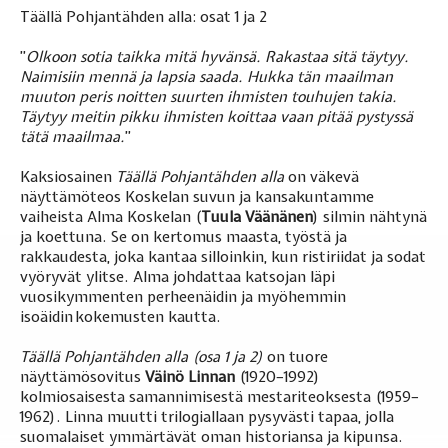
Täällä Pohjantähden alla: osat 1 ja 2
”
Olkoon sotia taikka mitä hyvänsä. Rakastaa sitä täytyy.
Naimisiin mennä ja lapsia saada. Hukka tän maailman
muuton peris noitten suurten ihmisten touhujen takia.
Täytyy meitin pikku ihmisten koittaa vaan pitää pystyssä
tätä maailmaa.
”
Kaksiosainen
Täällä Pohjantähden alla
on väkevä
näyttämöteos Koskelan suvun ja kansakuntamme
vaiheista Alma Koskelan (
Tuula Väänänen
) silmin nähtynä
ja koettuna. Se on kertomus maasta, työstä ja
rakkaudesta, joka kantaa silloinkin, kun ristiriidat ja sodat
vyöryvät ylitse. Alma johdattaa katsojan läpi
vuosikymmenten perheenäidin ja myöhemmin
isoäidin kokemusten kautta.
Täällä Pohjantähden alla (osa 1 ja 2)
on tuore
näyttämösovitus
Väinö Linnan
(1920–1992)
kolmiosaisesta samannimisestä mestariteoksesta (1959–
1962). Linna muutti trilogiallaan pysyvästi tapaa, jolla
suomalaiset ymmärtävät oman historiansa ja kipunsa.