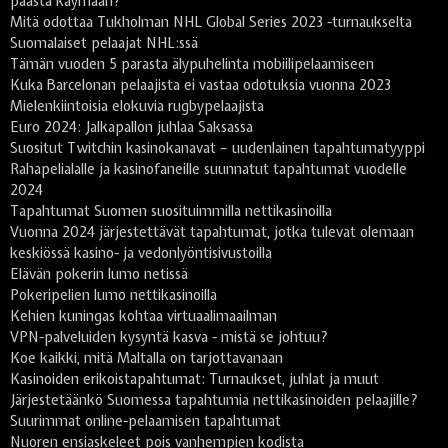
päästä käymään?
Mitä odottaa Tukholman NHL Global Series 2023 -turnaukselta
Suomalaiset pelaajat NHL:ssä
Tämän vuoden 5 parasta älypuhelinta mobiilipelaamiseen
Kuka Barcelonan pelaajista ei vastaa odotuksia vuonna 2023
Mielenkiintoisia elokuvia rugbypelaajista
Euro 2024: Jalkapallon juhlaa Saksassa
Suositut Twitchin kasinokanavat – uudenlainen tapahtumatyyppi
Rahapelialalle ja kasinofaneille suunnatut tapahtumat vuodelle
2024
Tapahtumat Suomen suosituimmilla nettikasinoilla
Vuonna 2024 järjestettävät tapahtumat, jotka tulevat olemaan
keskiössä kasino- ja vedonlyöntisivustoilla
Elävän pokerin lumo netissä
Pokeripelien lumo nettikasinoilla
Kehien kuningas kohtaa virtuaalimaailman
VPN-palveluiden kysyntä kasva - mistä se johtuu?
Koe kaikki, mitä Maltalla on tarjottavanaan
Kasinoiden erikoistapahtumat: Turnaukset, juhlat ja muut
Järjestetäänkö Suomessa tapahtumia nettikasinoiden pelaajille?
Suurimmat online-pelaamisen tapahtumat
Nuoren ensiaskeleet pois vanhempien kodista