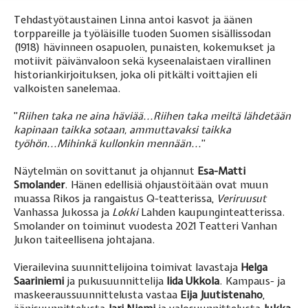
Tehdastyötaustainen Linna antoi kasvot ja äänen
torppareille ja työläisille tuoden Suomen sisällissodan
(1918) hävinneen osapuolen, punaisten, kokemukset ja
motiivit päivänvaloon sekä kyseenalaistaen virallinen
historiankirjoituksen, joka oli pitkälti voittajien eli
valkoisten sanelemaa.
”
Riihen taka ne aina häviää...Riihen taka meiltä lähdetään
kapinaan taikka sotaan, ammuttavaksi taikka
työhön...Mihinkä kullonkin mennään...
”
Näytelmän on sovittanut ja ohjannut
Esa-Matti
Smolander
. Hänen edellisiä ohjaustöitään ovat muun
muassa Rikos ja rangaistus Q-teatterissa,
Veriruusut
Vanhassa Jukossa ja
Lokki
Lahden kaupunginteatterissa.
Smolander on toiminut vuodesta 2021 Teatteri Vanhan
Jukon taiteellisena johtajana.
Vierailevina suunnittelijoina toimivat lavastaja
Helga
Saariniemi
ja pukusuunnittelija
Iida Ukkola
. Kampaus- ja
maskeeraussuunnittelusta vastaa
Eija Juutistenaho
,