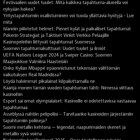
Festivaalien uudet tuulet: Mitä kaikkea tapahtuma-alueella voi
nykyään kokea?
Yritystapahtumiin osallistuminen voi tuoda yllättäviä hyötyjä - Lue
mitä
Islannin piilotetut helmet: Pienet kylät ja paikalliset tapahtumat
Pokerin Strategiat ja Taktiset Vinkit Verkko Pelaajille
Kasinopeleihin liittyvät tapahtumat Suomessa
Suomen tapahtumakulttuuri: Uudet tuulet ja ilmiöt
UEFA Nations League 2024 ja Swiper Casino: Suomen
Maajoukkue Valmiina Haasteisiin
Onko Kylian Mbappé epäonnistunut tekemään välittömän
vaikutuksen Real Madridissa?
Löydä halvimmat pikalainat kilpailuttamalla ne
Käärijä monen tämän vuoden tapahtuman tähti: Nimessä viittaus
kasinoihin
Esport sai omat olympialaiset: Kasinoille ei odotettavissa vastaavaa
tapahtumaa
Asseblyssä nähtiin pelipoliisi – Tarvitaanko kasinoiden järjestämiin
tapahtumiin poliiseja?
Suomi metallin kehtona — legendat, naapurimaiden skenet ja
metallin syvä voima